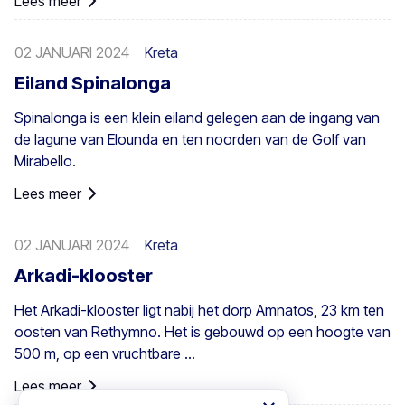
Lees meer
en bestaat uit inheemse Theophrastus-palmen – de
grootste kolonie niet alleen in Griekenland maar ook in
02 JANUARI 2024
Kreta
heel Europa. Een voldoende groot bestand bestaat in
Preveli, met kleinere groepen elders, bijvoorbeeld bij Agios
Eiland Spinalonga
Nikitas. De palm komt ook hier en daar voor op de
Spinalonga is een klein eiland gelegen aan de ingang van
zuidwestelijke Egeïsche eilanden, Cyprus en in Turkije.
de lagune van Elounda en ten noorden van de Golf van
Mirabello.
Lees meer
02 JANUARI 2024
Kreta
Arkadi-klooster
Het Arkadi-klooster ligt nabij het dorp Amnatos, 23 km ten
oosten van Rethymno. Het is gebouwd op een hoogte van
500 m, op een vruchtbare ...
Lees meer