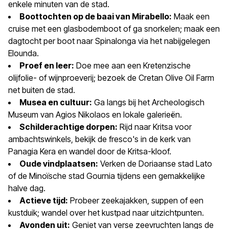
enkele minuten van de stad.
Boottochten op de baai van Mirabello:
Maak een
cruise met een glasbodemboot of ga snorkelen; maak een
dagtocht per boot naar Spinalonga via het nabijgelegen
Elounda.
Proef en leer:
Doe mee aan een Kretenzische
olijfolie- of wijnproeverij; bezoek de Cretan Olive Oil Farm
net buiten de stad.
Musea en cultuur:
Ga langs bij het Archeologisch
Museum van Agios Nikolaos en lokale galerieën.
Schilderachtige dorpen:
Rijd naar Kritsa voor
ambachtswinkels, bekijk de fresco's in de kerk van
Panagia Kera en wandel door de Kritsa-kloof.
Oude vindplaatsen:
Verken de Doriaanse stad Lato
of de Minoïsche stad Gournia tijdens een gemakkelijke
halve dag.
Actieve tijd:
Probeer zeekajakken, suppen of een
kustduik; wandel over het kustpad naar uitzichtpunten.
Avonden uit:
Geniet van verse zeevruchten langs de