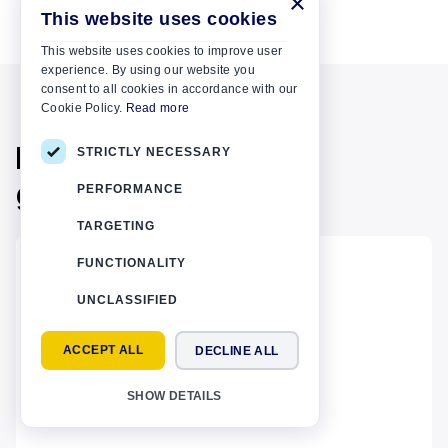
×
This website uses cookies
This website uses cookies to improve user
experience. By using our website you
consent to all cookies in accordance with our
Cookie Policy.
Read more
Mogelijk bent u ook
STRICTLY NECESSARY
geïnteresseerd in
PERFORMANCE
TARGETING
FUNCTIONALITY
UNCLASSIFIED
ACCEPT ALL
DECLINE ALL
SHOW DETAILS