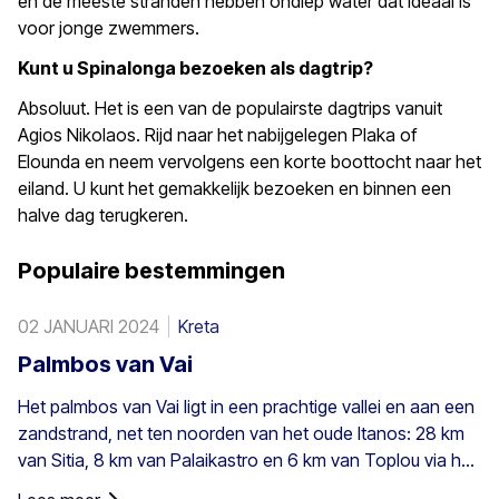
en de meeste stranden hebben ondiep water dat ideaal is
voor jonge zwemmers.
Kunt u Spinalonga bezoeken als dagtrip?
Absoluut. Het is een van de populairste dagtrips vanuit
Agios Nikolaos. Rijd naar het nabijgelegen Plaka of
Elounda en neem vervolgens een korte boottocht naar het
eiland. U kunt het gemakkelijk bezoeken en binnen een
halve dag terugkeren.
Populaire bestemmingen
02 JANUARI 2024
Kreta
Palmbos van Vai
Het palmbos van Vai ligt in een prachtige vallei en aan een
zandstrand, net ten noorden van het oude Itanos: 28 km
van Sitia, 8 km van Palaikastro en 6 km van Toplou via hun
respectieve wegen. Het beslaat 200 stremmata (50 acres)