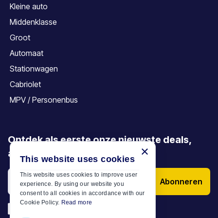
Kleine auto
Middenklasse
Groot
Automaat
Stationwagen
Cabriolet
MPV / Personenbus
Ontdek als eerste onze nieuwste deals,
×
aanbiedingen en artikelen
This website uses cookies
This website uses cookies to improve user
Abonneren
experience. By using our website you
consent to all cookies in accordance with our
Cookie Policy.
Read more
*
Ik heb de
Algemene voorwaarden