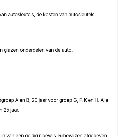
l van autosleutels, de kosten van autosleutels
n glazen onderdelen van de auto.
ogroep A en B, 29 jaar voor groep G, F, K en H. Alle
 25 jaar.
ijn van een geldig rijbewijs. Rijbewijzen afgegeven