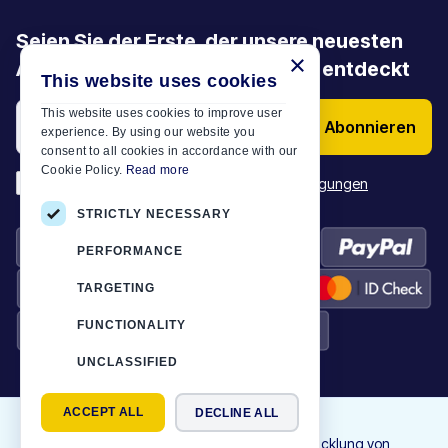
Seien Sie der Erste, der unsere neuesten
×
Angebote, Aktionen und Artikel entdeckt
This website uses cookies
This website uses cookies to improve user
Abonnieren
experience. By using our website you
consent to all cookies in accordance with our
Cookie Policy.
Read more
*
Ich habe die
Allgemeinen Geschäftsbedingungen
STRICTLY NECESSARY
PERFORMANCE
TARGETING
FUNCTIONALITY
UNCLASSIFIED
ACCEPT ALL
DECLINE ALL
©
2026
Motor-Plan
|
Alle Rechte vorbehalten. Design und Entwicklung von