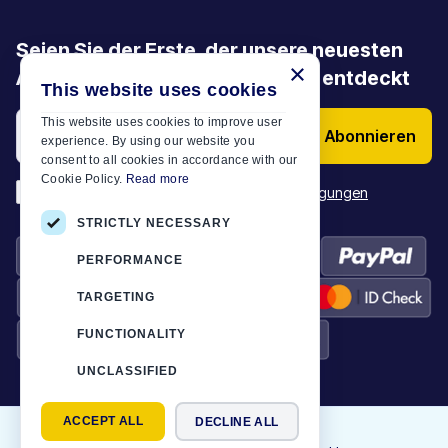
Seien Sie der Erste, der unsere neuesten
×
Angebote, Aktionen und Artikel entdeckt
This website uses cookies
This website uses cookies to improve user
Abonnieren
experience. By using our website you
consent to all cookies in accordance with our
Cookie Policy.
Read more
*
Ich habe die
Allgemeinen Geschäftsbedingungen
STRICTLY NECESSARY
PERFORMANCE
TARGETING
FUNCTIONALITY
UNCLASSIFIED
ACCEPT ALL
DECLINE ALL
©
2026
Motor-Plan
|