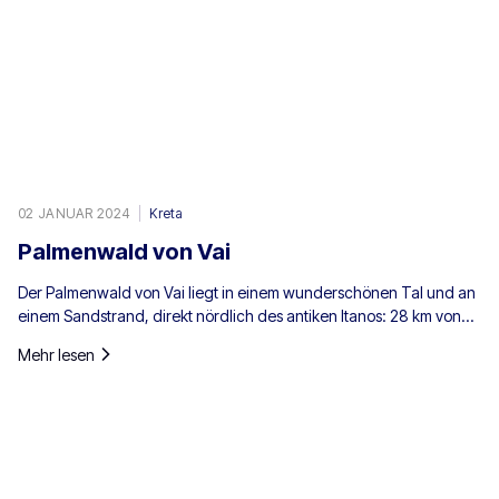
02 JANUAR 2024
Kreta
Palmenwald von Vai
Der Palmenwald von Vai liegt in einem wunderschönen Tal und an
einem Sandstrand, direkt nördlich des antiken Itanos: 28 km von
Sitia, 8 km von Palaikastro und 6 km von Toplou über die jeweiligen
Mehr lesen
Straßen entfernt. Mit einer Fläche von 200 Stremmata (50 Acres)
besteht er aus den einheimischen Theophrastus-Palmen – der
größten Kolonie nicht nur in Griechenland, sondern in ganz
Europa. Ein ausreichend großer Bestand existiert auch in Preveli,
mit kleineren Gruppen an anderen Orten, z. B. in Agios Nikitas. Die
Palme kommt außerdem vereinzelt auf den südwestlichen