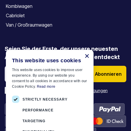
Kombiwagen
Cabriolet
Van / Großraumwagen
Seien Sie der Erste, der unsere neuesten
×
Angebote, Aktionen und Artikel entdeckt
This website uses cookies
This website uses cookies to improve user
Abonnieren
experience. By using our website you
consent to all cookies in accordance with our
Cookie Policy.
Read more
*
Ich habe die
Allgemeinen Geschäftsbedingungen
STRICTLY NECESSARY
PERFORMANCE
TARGETING