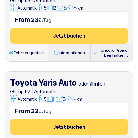
Group E3
|
Automatik
Automatik
5
2
5
∞ km
From 23
€
/
Tag
Jetzt buchen
Unsere Preise
Fahrzeugdetails
Informationen
beinhalten
immer
Toyota Yaris Auto
oder ähnlich
Group E2
|
Automatik
Automatik
5
1
5
∞ km
From 22
€
/
Tag
Jetzt buchen