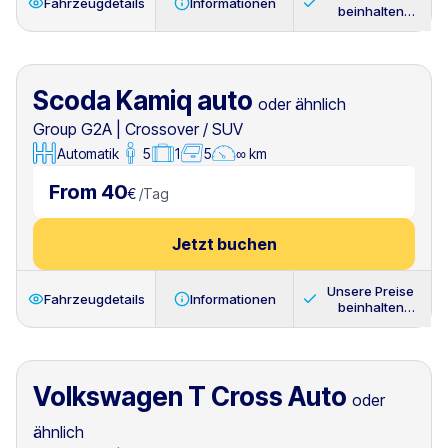
Fahrzeugdetails
Informationen
beinhalten
immer
Scoda Kamiq auto
oder ähnlich
Group G2A
|
Crossover / SUV
Automatik
5
1
5
∞ km
From 40
€
/
Tag
Jetzt buchen
Unsere Preise
Fahrzeugdetails
Informationen
beinhalten
immer
Volkswagen T Cross Auto
oder
ähnlich