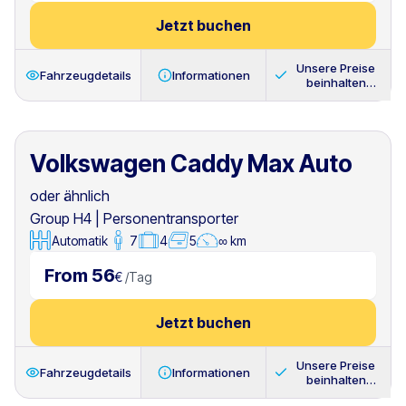
Jetzt buchen
Unsere Preise
Fahrzeugdetails
Informationen
beinhalten
immer
Volkswagen Caddy Max Auto
oder ähnlich
Group H4
|
Personentransporter
Automatik
7
4
5
∞ km
From 56
€
/
Tag
Jetzt buchen
Unsere Preise
Fahrzeugdetails
Informationen
beinhalten
immer