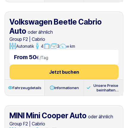
immer
Volkswagen Beetle Cabrio
Auto
oder ähnlich
Group F2
|
Cabrio
Automatik
4
3
∞ km
From 50
€
/
Tag
Jetzt buchen
Unsere Preise
Fahrzeugdetails
Informationen
beinhalten
immer
MINI Mini Cooper Auto
oder ähnlich
Group F2
|
Cabrio