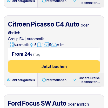
Fahrzeugdetails
Informationen
beinhalten
immer
Citroen Picasso C4 Auto
oder
ähnlich
Group E4
|
Automatik
Automatik
5
1
5
∞ km
From 24
€
/
Tag
Jetzt buchen
Unsere Preise
Fahrzeugdetails
Informationen
beinhalten
immer
Ford Focus SW Auto
oder ähnlich