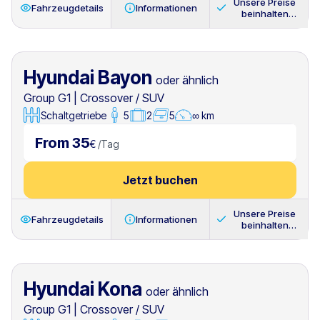
Unsere Preise
Fahrzeugdetails
Informationen
beinhalten
immer
Hyundai Bayon
oder ähnlich
Group G1
|
Crossover / SUV
Schaltgetriebe
5
2
5
∞ km
From 35
€
/
Tag
Jetzt buchen
Unsere Preise
Fahrzeugdetails
Informationen
beinhalten
immer
Hyundai Kona
oder ähnlich
Group G1
|
Crossover / SUV