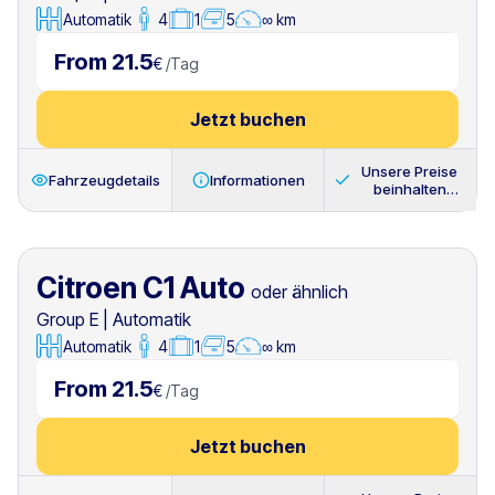
Automatik
4
1
5
∞ km
From 21.5
€
/
Tag
Jetzt buchen
Unsere Preise
Fahrzeugdetails
Informationen
beinhalten
immer
Citroen C1 Auto
oder ähnlich
Group E
|
Automatik
Automatik
4
1
5
∞ km
From 21.5
€
/
Tag
Jetzt buchen