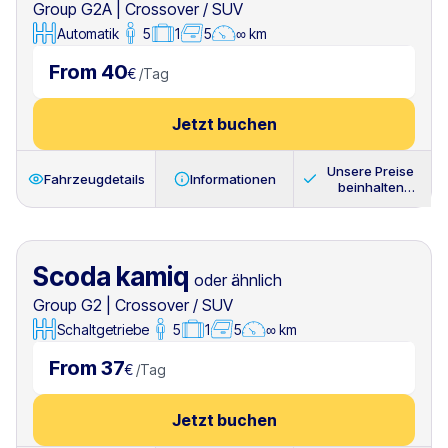
Group G2A
|
Crossover / SUV
Automatik
5
1
5
∞ km
From 40
€
/
Tag
Jetzt buchen
Unsere Preise
Fahrzeugdetails
Informationen
beinhalten
immer
Scoda kamiq
oder ähnlich
Group G2
|
Crossover / SUV
Schaltgetriebe
5
1
5
∞ km
From 37
€
/
Tag
Jetzt buchen