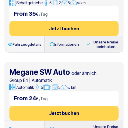
Schaltgetriebe
5
2
5
∞ km
From 35
€
/
Tag
Jetzt buchen
Unsere Preise
Fahrzeugdetails
Informationen
beinhalten
immer
Megane SW Auto
oder ähnlich
Group E4
|
Automatik
Automatik
5
1
5
∞ km
From 24
€
/
Tag
Jetzt buchen
Unsere Preise