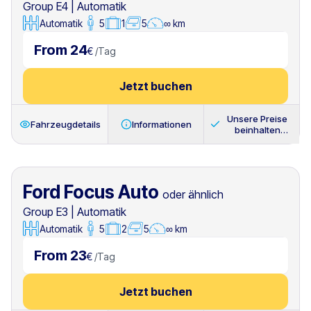
Group E4
|
Automatik
Automatik
5
1
5
∞ km
From 24
€
/
Tag
Jetzt buchen
Unsere Preise
Fahrzeugdetails
Informationen
beinhalten
immer
Ford Focus Auto
oder ähnlich
Group E3
|
Automatik
Automatik
5
2
5
∞ km
From 23
€
/
Tag
Jetzt buchen