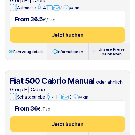
Group F1
|
Cabrio
Automatik
4
3
∞ km
From 36.5
€
/
Tag
Jetzt buchen
Unsere Preise
Fahrzeugdetails
Informationen
beinhalten
immer
Fiat 500 Cabrio Manual
oder ähnlich
Group F
|
Cabrio
Schaltgetriebe
4
3
∞ km
From 36
€
/
Tag
Jetzt buchen