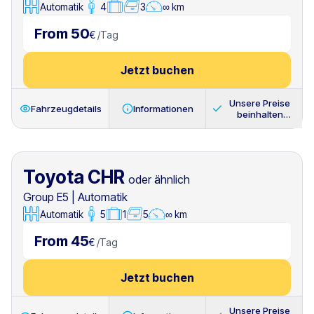
Automatik
4
3
∞ km
From 50
€
/
Tag
Jetzt buchen
Unsere Preise
Fahrzeugdetails
Informationen
beinhalten
immer
Toyota CHR
oder ähnlich
Group E5
|
Automatik
Automatik
5
1
5
∞ km
From 45
€
/
Tag
Jetzt buchen
Unsere Preise