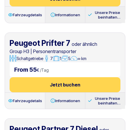
Unsere Preise
Fahrzeugdetails
Informationen
beinhalten
immer
Peugeot Prifter 7
oder ähnlich
Group H3
|
Personentransporter
Schaltgetriebe
7
1
5
∞ km
From 55
€
/
Tag
Jetzt buchen
Unsere Preise
Fahrzeugdetails
Informationen
beinhalten
immer
Peugeot Partner 7 Diesel