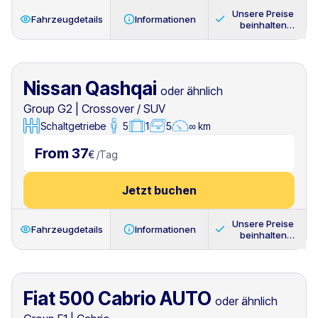
Unsere Preise
Fahrzeugdetails
Informationen
beinhalten
immer
Nissan Qashqai
oder ähnlich
Group G2
|
Crossover / SUV
Schaltgetriebe
5
1
5
∞ km
From 37
€
/
Tag
Jetzt buchen
Unsere Preise
Fahrzeugdetails
Informationen
beinhalten
immer
Fiat 500 Cabrio AUTO
oder ähnlich