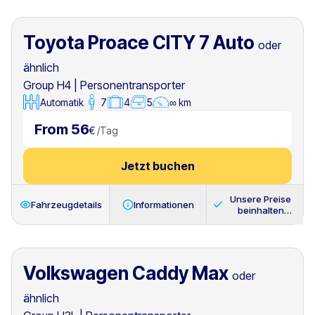
Toyota Proace CITY 7 Auto
oder
ähnlich
Group H4
|
Personentransporter
Automatik
7
4
5
∞ km
From 56
€
/
Tag
Jetzt buchen
Unsere Preise
Fahrzeugdetails
Informationen
beinhalten
immer
Volkswagen Caddy Max
oder
ähnlich