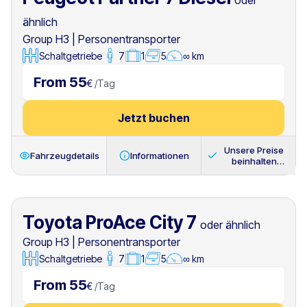
oder
ähnlich
Group H3
|
Personentransporter
Schaltgetriebe
7
1
5
∞ km
From 55
€
/
Tag
Jetzt buchen
Unsere Preise
Fahrzeugdetails
Informationen
beinhalten
immer
Toyota ProAce City 7
oder ähnlich
Group H3
|
Personentransporter
Schaltgetriebe
7
1
5
∞ km
From 55
€
/
Tag