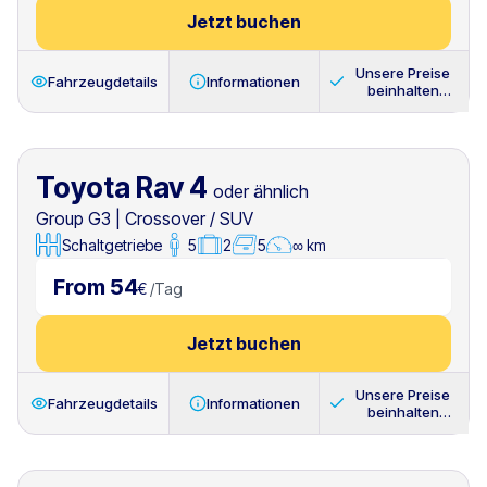
Jetzt buchen
Unsere Preise
Fahrzeugdetails
Informationen
beinhalten
immer
Toyota Rav 4
oder ähnlich
Group G3
|
Crossover / SUV
Schaltgetriebe
5
2
5
∞ km
From 54
€
/
Tag
Jetzt buchen
Unsere Preise
Fahrzeugdetails
Informationen
beinhalten
immer