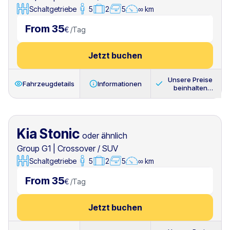
Schaltgetriebe
5
2
5
∞ km
From 35
€
/
Tag
Jetzt buchen
Unsere Preise
Fahrzeugdetails
Informationen
beinhalten
immer
Kia Stonic
oder ähnlich
Group G1
|
Crossover / SUV
Schaltgetriebe
5
2
5
∞ km
From 35
€
/
Tag
Jetzt buchen