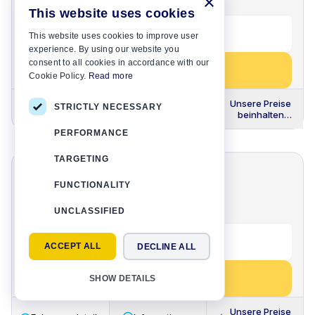
×
Schaltgetriebe
5
2
5
∞ km
This website uses cookies
From 21
€
/
Tag
This website uses cookies to improve user
experience. By using our website you
consent to all cookies in accordance with our
Jetzt buchen
Cookie Policy.
Read more
Unsere Preise
STRICTLY NECESSARY
Fahrzeugdetails
Informationen
beinhalten
immer
PERFORMANCE
TARGETING
Opel Astra SW
oder ähnlich
FUNCTIONALITY
Group D3
|
Groß
UNCLASSIFIED
Schaltgetriebe
5
2
5
∞ km
From 21
€
/
Tag
ACCEPT ALL
DECLINE ALL
Jetzt buchen
SHOW DETAILS
Unsere Preise