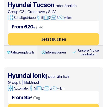
Hyundai Tucson
oder ähnlich
Group G3
|
Crossover / SUV
Schaltgetriebe
5
2
5
∞ km
From 620
€
/
Tag
Jetzt buchen
Unsere Preise
Fahrzeugdetails
Informationen
beinhalten
immer
Hyundai Ioniq
oder ähnlich
Group L
|
Elektrisch
Automatik
5
2
5
∞ km
From 95
€
/
Tag