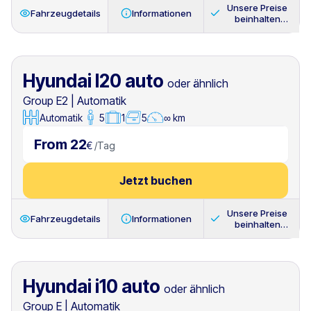
Unsere Preise
Fahrzeugdetails
Informationen
beinhalten
immer
Hyundai I20 auto
oder ähnlich
Group E2
|
Automatik
Automatik
5
1
5
∞ km
From 22
€
/
Tag
Jetzt buchen
Unsere Preise
Fahrzeugdetails
Informationen
beinhalten
immer
Hyundai i10 auto
oder ähnlich
Group E
|
Automatik