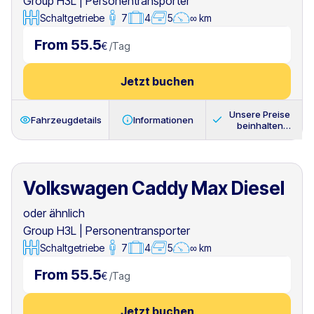
Group H3L
|
Personentransporter
Schaltgetriebe
7
4
5
∞ km
From 55.5
€
/
Tag
Jetzt buchen
Unsere Preise
Fahrzeugdetails
Informationen
beinhalten
immer
Volkswagen Caddy Max Diesel
oder ähnlich
Group H3L
|
Personentransporter
Schaltgetriebe
7
4
5
∞ km
From 55.5
€
/
Tag
Jetzt buchen