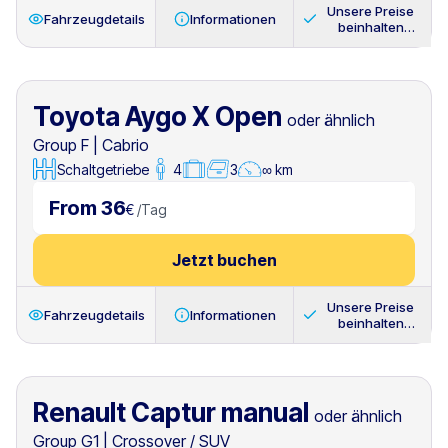
Unsere Preise
Fahrzeugdetails
Informationen
beinhalten
immer
Toyota Aygo X Open
oder ähnlich
Group F
|
Cabrio
Schaltgetriebe
4
3
∞ km
From 36
€
/
Tag
Jetzt buchen
Unsere Preise
Fahrzeugdetails
Informationen
beinhalten
immer
Renault Captur manual
oder ähnlich
Group G1
|
Crossover / SUV