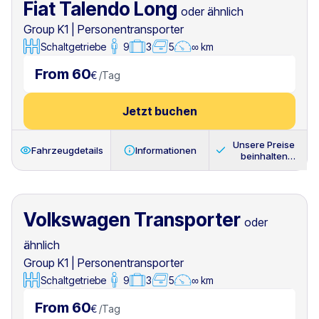
Fiat Talendo Long
oder ähnlich
Group K1
|
Personentransporter
Schaltgetriebe
9
3
5
∞ km
From 60
€
/
Tag
Jetzt buchen
Unsere Preise
Fahrzeugdetails
Informationen
beinhalten
immer
Volkswagen Transporter
oder
ähnlich
Group K1
|
Personentransporter
Schaltgetriebe
9
3
5
∞ km
From 60
€
/
Tag