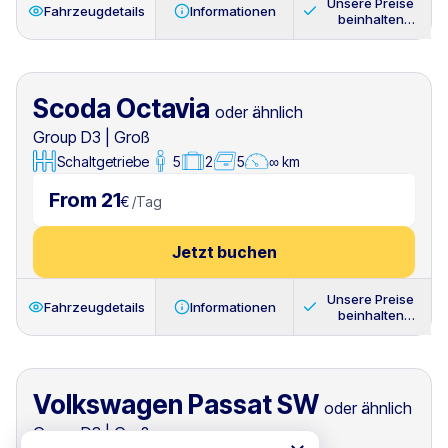
Unsere Preise
Fahrzeugdetails
Informationen
beinhalten
immer
Scoda Octavia
oder ähnlich
Group D3
|
Groß
Schaltgetriebe
5
2
5
∞ km
From 21
€
/
Tag
Jetzt buchen
Unsere Preise
Fahrzeugdetails
Informationen
beinhalten
immer
Volkswagen Passat SW
oder ähnlich
Group D3
|
Groß