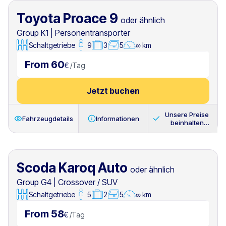
Toyota Proace 9
oder ähnlich
Group K1
|
Personentransporter
Schaltgetriebe
9
3
5
∞ km
From 60
€
/
Tag
Jetzt buchen
Unsere Preise
Fahrzeugdetails
Informationen
beinhalten
immer
Scoda Karoq Auto
oder ähnlich
Group G4
|
Crossover / SUV
Schaltgetriebe
5
2
5
∞ km
From 58
€
/
Tag