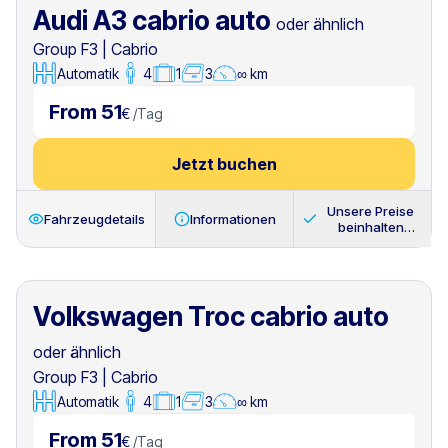
Audi A3 cabrio auto
oder ähnlich
Group F3
|
Cabrio
Automatik
4
1
3
∞ km
From 51
€
/
Tag
Jetzt buchen
Unsere Preise
Fahrzeugdetails
Informationen
beinhalten
immer
Volkswagen Troc cabrio auto
oder ähnlich
Group F3
|
Cabrio
Automatik
4
1
3
∞ km
From 51
€
/
Tag