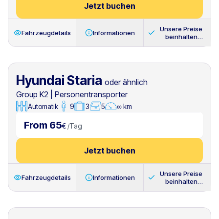
Jetzt buchen
Unsere Preise
Fahrzeugdetails
Informationen
beinhalten
immer
Hyundai Staria
oder ähnlich
Group K2
|
Personentransporter
Automatik
9
3
5
∞ km
From 65
€
/
Tag
Jetzt buchen
Unsere Preise
Fahrzeugdetails
Informationen
beinhalten
immer