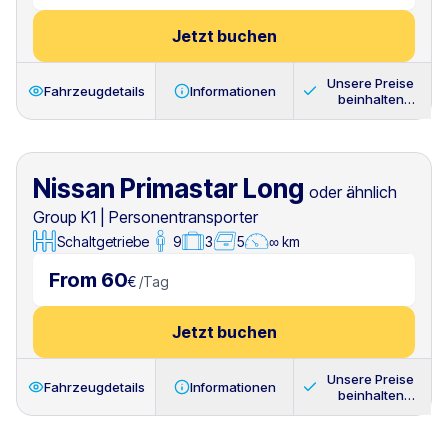
Jetzt buchen
Unsere Preise
Fahrzeugdetails
Informationen
beinhalten
immer
Nissan Primastar Long
oder ähnlich
Group K1
|
Personentransporter
Schaltgetriebe
9
3
5
∞ km
From 60
€
/
Tag
Jetzt buchen
Unsere Preise
Fahrzeugdetails
Informationen
beinhalten
immer