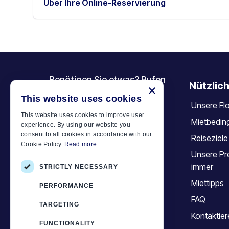
Über Ihre Online-Reservierung
Benötigen Sie etwas? Rufen
Nützlich
×
Sie uns an
This website uses cookies
Unsere Flo
+30 6944 833 391
This website uses cookies to improve user
Mietbedin
experience. By using our website you
consent to all cookies in accordance with our
Reiseziele
Car Motor Plan
Cookie Policy.
Read more
Unsere Pre
Hersonissos, 70014 Crete, Greece
immer
STRICTLY NECESSARY
+30 6944833391
Miettipps
PERFORMANCE
info@motor-plan.com
FAQ
TARGETING
EOT: 1039E81000158001
Kontaktier
FUNCTIONALITY