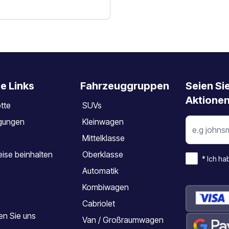
e Links
Fahrzeuggruppen
Seien Si
Aktionen
tte
SUVs
gungen
Kleinwagen
Mittelklasse
ise beinhalten
Oberklasse
*
Ich ha
Automatik
Kombiwagen
Cabriolet
en Sie uns
Van / Großraumwagen