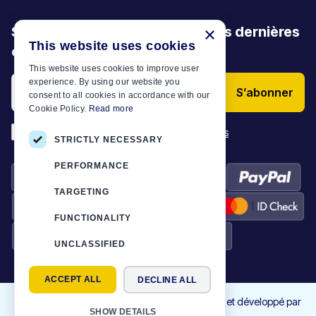
Soyez le premier à découvrir nos dernières
×
This website uses cookies
offres, promotions et articles
This website uses cookies to improve user
experience. By using our website you
S’abonner
consent to all cookies in accordance with our
Cookie Policy.
Read more
*
J’ai lu et j’accepte les
Conditions générales
STRICTLY NECESSARY
PERFORMANCE
TARGETING
FUNCTIONALITY
UNCLASSIFIED
ACCEPT ALL
DECLINE ALL
©
2026
Motor-Plan
|
Tous droits réservés. Conçu et développé par
SHOW DETAILS
NETMECHANICS