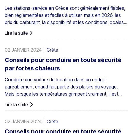
Les stations-service en Grèce sont généralement fiables,
bien réglementées et faciles à utiliser, mais en 2026, les
prix du carburant, la disponibilité et les conditions locales
comptent plus que jamais pour les visiteurs. Cela est
Lire la suite
particulièrement vrai en Crète, où les prix du carburant sont
souvent plus élevés que sur le continent, les distances
02 JANVIER 2024
Crète
entre les villes sont plus longues et les possibilités de
ravitaillement peuvent varier entre les villes animées de la
Conseils pour conduire en toute sécurité
côte nord, les zones rurales et les environs des aéroports.
par fortes chaleurs
Conduire une voiture de location dans un endroit
agréablement chaud fait partie des plaisirs du voyage.
Mais lorsque les températures grimpent vraiment, il est
important de veiller à rester en sécurité dans la voiture.
Lire la suite
Découvrez comment profiter de votre trajet lorsque vous
conduisez sous la chaleur. Si vous n’avez pas l’habitude
02 JANVIER 2024
Crète
de conduire dans des pays chauds, il vaut la peine de vous
préparer un peu aux défis des fortes températures.
Conseils pour conduire en toute sécurité