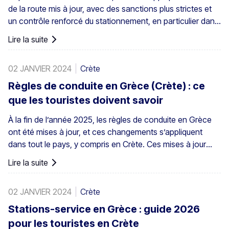
de la route mis à jour, avec des sanctions plus strictes et
un contrôle renforcé du stationnement, en particulier dans
les centres-villes, les ports, les zones piétonnes et les
Lire la suite
zones de stationnement réglementé. Les règles de
stationnement en Grèce sont définies au niveau national,
02 JANVIER 2024
Crète
mais le stationnement en Crète demande une attention
particulière en raison du mélange de centres historiques,
Règles de conduite en Grèce (Crète) : ce
de rues étroites, de ports très fréquentés et du trafic
que les touristes doivent savoir
touristique saisonnier sur l’île.
À la fin de l’année 2025, les règles de conduite en Grèce
ont été mises à jour, et ces changements s’appliquent
dans tout le pays, y compris en Crète. Ces mises à jour
concernent la conduite au quotidien, notamment le
Lire la suite
contrôle de la vitesse et les responsabilités du conducteur.
02 JANVIER 2024
Crète
Stations-service en Grèce : guide 2026
pour les touristes en Crète