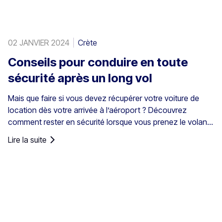
02 JANVIER 2024
Crète
Conseils pour conduire en toute
sécurité après un long vol
Mais que faire si vous devez récupérer votre voiture de
location dès votre arrivée à l’aéroport ? Découvrez
comment rester en sécurité lorsque vous prenez le volant
juste après un long vol. Ce n’est pas seulement l’inconfort
Lire la suite
qui pose problème : la fatigue au volant provoque chaque
année des milliers d’accidents, et les effets de la
somnolence au volant ont même été comparés à ceux de
la conduite en état d’ivresse.