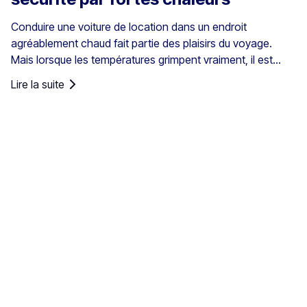
Conduire une voiture de location dans un endroit
agréablement chaud fait partie des plaisirs du voyage.
Mais lorsque les températures grimpent vraiment, il est
important de veiller à rester en sécurité dans la voiture.
Lire la suite
Découvrez comment profiter de votre trajet lorsque vous
conduisez sous la chaleur. Si vous n’avez pas l’habitude
de conduire dans des pays chauds, il vaut la peine de vous
préparer un peu aux défis des fortes températures.