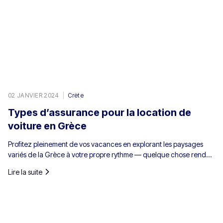
02 JANVIER 2024
Crète
Types d’assurance pour la location de
voiture en Grèce
Profitez pleinement de vos vacances en explorant les paysages
variés de la Grèce à votre propre rythme — quelque chose rendu
possible grâce à la location de voiture. Il est toutefois essentiel de
Lire la suite
comprendre qu’en Grèce, l’assurance automobile n’est pas
simplement une option ; elle est obligatoire pour tous les véhicules
de location.