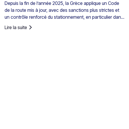
Depuis la fin de l’année 2025, la Grèce applique un Code
de la route mis à jour, avec des sanctions plus strictes et
un contrôle renforcé du stationnement, en particulier dans
les centres-villes, les ports, les zones piétonnes et les
Lire la suite
zones de stationnement réglementé. Les règles de
stationnement en Grèce sont définies au niveau national,
mais le stationnement en Crète demande une attention
particulière en raison du mélange de centres historiques,
de rues étroites, de ports très fréquentés et du trafic
touristique saisonnier sur l’île.