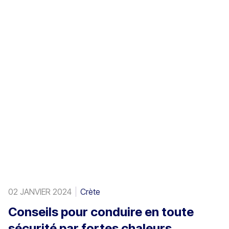
souvent plus élevés que sur le continent, les distances
entre les villes sont plus longues et les possibilités de
ravitaillement peuvent varier entre les villes animées de la
côte nord, les zones rurales et les environs des aéroports.
02 JANVIER 2024
Crète
Conseils pour conduire en toute
sécurité par fortes chaleurs