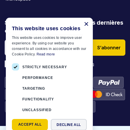
×
Soyez le premier à découvrir nos dernières
This website uses cookies
offres, promotions et articles
This website uses cookies to improve user
experience. By using our website you
S’abonner
consent to all cookies in accordance with our
Cookie Policy.
Read more
*
J’ai lu et j’accepte les
Conditions générales
STRICTLY NECESSARY
PERFORMANCE
TARGETING
FUNCTIONALITY
UNCLASSIFIED
ACCEPT ALL
DECLINE ALL