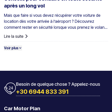
après un long vol
Mais que faire si vous devez récupérer votre voiture de
location dès votre arrivée à l’aéroport ? Découvrez
comment rester en sécurité lorsque vous prenez le volant
juste après un long vol. Ce n’est pas seulement l’inconfort
Lire la suite
qui pose problème : la fatigue au volant provoque chaque
année des milliers d’accidents, et les effets de la
Voir plus
somnolence au volant ont même été comparés à ceux de
la conduite en état d’ivresse.
Besoin de quelque chose ? Appelez-nous
+30 6944 833 391
Car Motor Plan