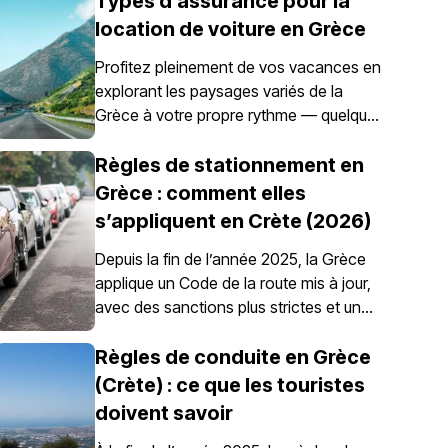
Types d’assurance pour la
location de voiture en Grèce
Profitez pleinement de vos vacances en
explorant les paysages variés de la
Grèce à votre propre rythme — quelque
chose rendu possible grâce à la location
de voiture. Il est toutefois essentiel de
Règles de stationnement en
comprendre qu’en Grèce, l’assurance
Grèce : comment elles
automobile n’est pas simplement une
s’appliquent en Crète (2026)
option ; elle est obligatoire pour tous les
véhicules de location.
Depuis la fin de l’année 2025, la Grèce
applique un Code de la route mis à jour,
avec des sanctions plus strictes et un
contrôle renforcé du stationnement, en
particulier dans les centres-villes, les
Règles de conduite en Grèce
ports, les zones piétonnes et les zones
(Crète) : ce que les touristes
de stationnement réglementé. Les règles
doivent savoir
de stationnement en Grèce sont