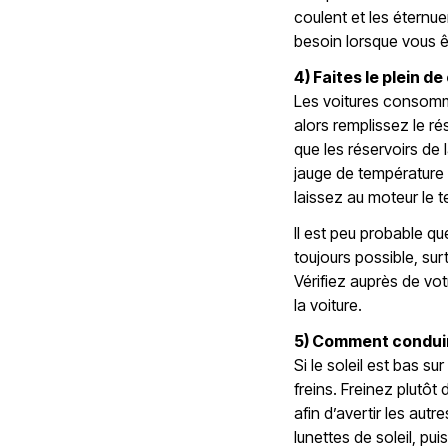
coulent et les éternu
besoin lorsque vous ê
4) Faites le plein d
Les voitures consomme
alors remplissez le rés
que les réservoirs de 
jauge de température 
laissez au moteur le t
Il est peu probable q
toujours possible, sur
Vérifiez auprès de vot
la voiture.
5) Comment conduir
Si le soleil est bas sur
freins. Freinez plutôt
afin d’avertir les aut
lunettes de soleil, pui