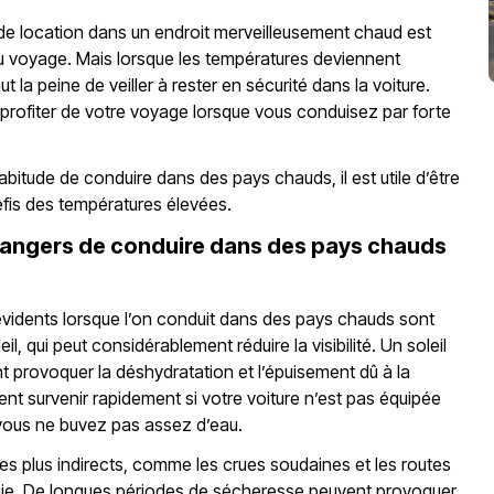
de location dans un endroit merveilleusement chaud est
u voyage. Mais lorsque les températures deviennent
ut la peine de veiller à rester en sécurité dans la voiture.
ofiter de votre voyage lorsque vous conduisez par forte
abitude de conduire dans des pays chauds, il est utile d’être
fis des températures élevées.
dangers de conduire dans des pays chauds
évidents lorsque l’on conduit dans des pays chauds sont
il, qui peut considérablement réduire la visibilité. Un soleil
t provoquer la déshydratation et l’épuisement dû à la
ent survenir rapidement si votre voiture n’est pas équipée
i vous ne buvez pas assez d’eau.
ques plus indirects, comme les crues soudaines et les routes
luie. De longues périodes de sécheresse peuvent provoquer