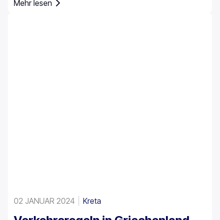
Mehr lesen
Fußgängerzonen und in bewirtschafteten
Parkbereichen. Die Parkregeln in Griechenland gelten
landesweit, doch das Parken auf Kreta erfordert
besondere Aufmerksamkeit, da die Insel historische
Zentren, enge Straßen, stark frequentierte Häfen und
saisonalen Touristenverkehr miteinander vereint.
02 JANUAR 2024
Kreta