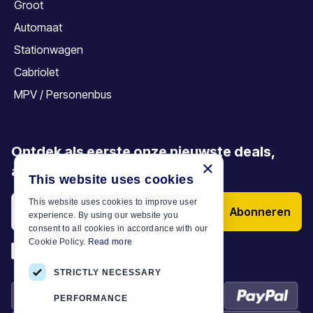
Groot
Automaat
Stationwagen
Cabriolet
MPV / Personenbus
Ontdek als eerste onze nieuwste deals,
×
aanbiedingen en artikelen
This website uses cookies
This website uses cookies to improve user
Abonneren
experience. By using our website you
consent to all cookies in accordance with our
Cookie Policy.
Read more
*
Ik heb de
Algemene voorwaarden
STRICTLY NECESSARY
PERFORMANCE