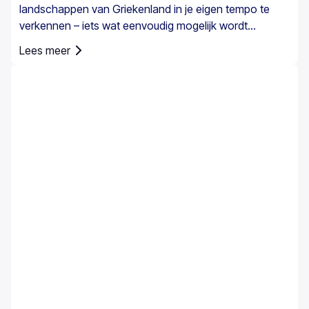
landschappen van Griekenland in je eigen tempo te
verkennen – iets wat eenvoudig mogelijk wordt
gemaakt met een huurauto. Het is echter belangrijk om
Lees meer
te weten dat een autoverzekering in Griekenland niet
alleen een optie is; het is verplicht voor alle huurauto’s.