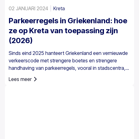
02 JANUARI 2024
Kreta
Parkeerregels in Griekenland: hoe
ze op Kreta van toepassing zijn
(2026)
Sinds eind 2025 hanteert Griekenland een vernieuwde
verkeerscode met strengere boetes en strengere
handhaving van parkeerregels, vooral in stadscentra,
havens, voetgangerszones en gereguleerde
Lees meer
parkeergebieden. De parkeerregels in Griekenland zijn
landelijk vastgesteld, maar parkeren op Kreta vraagt
extra aandacht door de combinatie van historische
centra, smalle straten, drukke havens en
seizoensgebonden toeristenverkeer op het eiland.