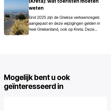
(Kreta): wat toeristen moeten
parkeerregels in Griekenland zijn landelijk
weten
vastgesteld, maar parkeren op Kreta
vraagt extra aandacht door de
Eind 2025 zijn de Griekse verkeersregels
combinatie van historische centra,
aangepast en deze wijzigingen gelden in
smalle straten, drukke havens en
heel Griekenland, ook op Kreta. Deze
seizoensgebonden toeristenverkeer op
updates hebben invloed op het
het eiland.
dagelijkse rijden, met name op
snelheidscontrole en de
verantwoordelijkheden van bestuurders.
Mogelijk bent u ook
geïnteresseerd in