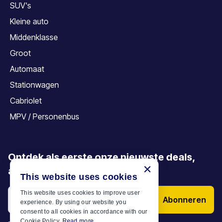
SUV's
Kleine auto
Middenklasse
Groot
Automaat
Stationwagen
Cabriolet
MPV / Personenbus
Ontdek als eerste onze nieuwste deals,
×
aanbiedingen en artikelen
This website uses cookies
This website uses cookies to improve user
Abonneren
experience. By using our website you
consent to all cookies in accordance with our
Cookie Policy.
Read more