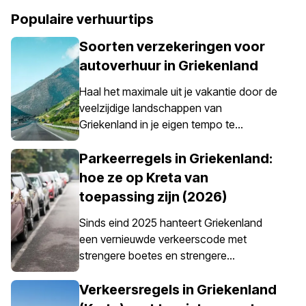
Populaire verhuurtips
Soorten verzekeringen voor
autoverhuur in Griekenland
Haal het maximale uit je vakantie door de
veelzijdige landschappen van
Griekenland in je eigen tempo te
verkennen – iets wat eenvoudig mogelijk
wordt gemaakt met een huurauto. Het is
Parkeerregels in Griekenland:
echter belangrijk om te weten dat een
hoe ze op Kreta van
autoverzekering in Griekenland niet
toepassing zijn (2026)
alleen een optie is; het is verplicht voor
alle huurauto’s.
Sinds eind 2025 hanteert Griekenland
een vernieuwde verkeerscode met
strengere boetes en strengere
handhaving van parkeerregels, vooral in
stadscentra, havens, voetgangerszones
Verkeersregels in Griekenland
en gereguleerde parkeergebieden. De