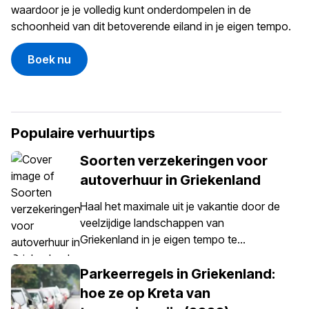
waardoor je je volledig kunt onderdompelen in de
schoonheid van dit betoverende eiland in je eigen tempo.
Boek nu
Populaire verhuurtips
Soorten verzekeringen voor
autoverhuur in Griekenland
Haal het maximale uit je vakantie door de
veelzijdige landschappen van
Griekenland in je eigen tempo te
verkennen – iets wat eenvoudig mogelijk
wordt gemaakt met een huurauto. Het is
Parkeerregels in Griekenland:
echter belangrijk om te weten dat een
hoe ze op Kreta van
autoverzekering in Griekenland niet