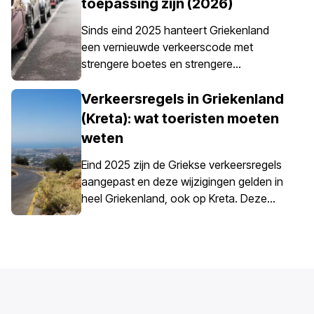
toepassing zijn (2026)
alleen een optie is; het is verplicht voor
alle huurauto’s.
Sinds eind 2025 hanteert Griekenland
een vernieuwde verkeerscode met
strengere boetes en strengere
handhaving van parkeerregels, vooral in
stadscentra, havens, voetgangerszones
Verkeersregels in Griekenland
en gereguleerde parkeergebieden. De
(Kreta): wat toeristen moeten
parkeerregels in Griekenland zijn landelijk
weten
vastgesteld, maar parkeren op Kreta
vraagt extra aandacht door de
Eind 2025 zijn de Griekse verkeersregels
combinatie van historische centra,
aangepast en deze wijzigingen gelden in
smalle straten, drukke havens en
heel Griekenland, ook op Kreta. Deze
seizoensgebonden toeristenverkeer op
updates hebben invloed op het
het eiland.
dagelijkse rijden, met name op
snelheidscontrole en de
verantwoordelijkheden van bestuurders.