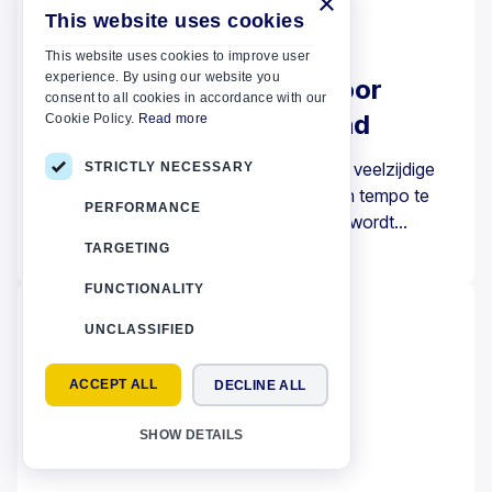
×
This website uses cookies
02 JANUARI 2024
Kreta
This website uses cookies to improve user
experience. By using our website you
Soorten verzekeringen voor
consent to all cookies in accordance with our
autoverhuur in Griekenland
Cookie Policy.
Read more
Haal het maximale uit je vakantie door de veelzijdige
STRICTLY NECESSARY
landschappen van Griekenland in je eigen tempo te
PERFORMANCE
verkennen – iets wat eenvoudig mogelijk wordt
gemaakt met een huurauto. Het is echter belangrijk om
TARGETING
Lees meer
te weten dat een autoverzekering in Griekenland niet
FUNCTIONALITY
alleen een optie is; het is verplicht voor alle huurauto’s.
UNCLASSIFIED
ACCEPT ALL
DECLINE ALL
SHOW DETAILS