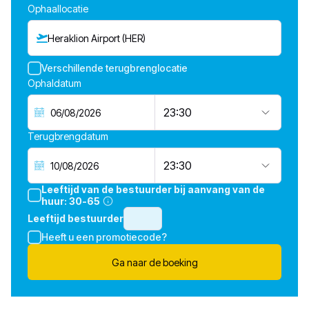
Ophaallocatie
Heraklion Airport (HER)
Verschillende terugbrenglocatie
Ophaldatum
23:30
Terugbrengdatum
23:30
Leeftijd van de bestuurder bij aanvang van de
huur:
30-65
Leeftijd bestuurder
Heeft u een promotiecode?
Ga naar de boeking