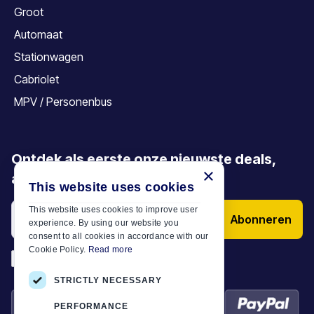
Groot
Automaat
Stationwagen
Cabriolet
MPV / Personenbus
Ontdek als eerste onze nieuwste deals,
×
aanbiedingen en artikelen
This website uses cookies
This website uses cookies to improve user
Abonneren
experience. By using our website you
consent to all cookies in accordance with our
Cookie Policy.
Read more
*
Ik heb de
Algemene voorwaarden
STRICTLY NECESSARY
PERFORMANCE