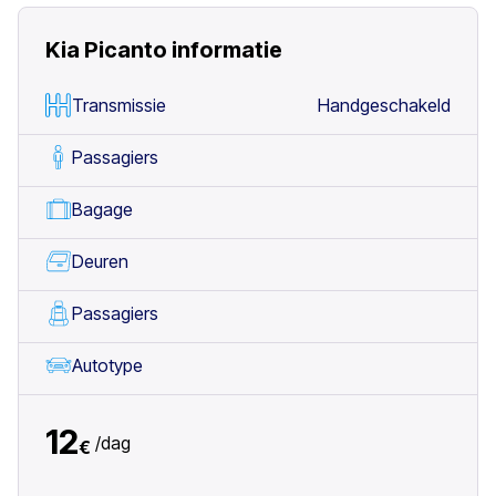
Kia Picanto
informatie
Transmissie
Handgeschakeld
Passagiers
Bagage
Deuren
Passagiers
Autotype
12
/
dag
€