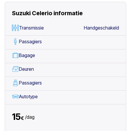
Suzuki Celerio
informatie
Transmissie
Handgeschakeld
Passagiers
Bagage
Deuren
Passagiers
Autotype
15
/
dag
€