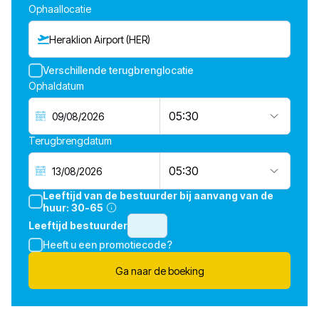
Ophaallocatie
Heraklion Airport (HER)
Verschillende terugbrenglocatie
Ophaldatum
05:30
Terugbrengdatum
05:30
Leeftijd van de bestuurder bij aanvang van de
huur:
30-65
Leeftijd bestuurder
Heeft u een promotiecode?
Ga naar de boeking