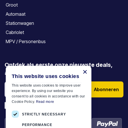
Groot
Automaat
Stationwagen
Cabriolet
MPV / Personenbus
Ontdek als eerste onze nieuwste deals,
×
aanbiedingen en artikelen
This website uses cookies
This website uses cookies to improve user
Abonneren
experience. By using our website you
consent to all cookies in accordance with our
Cookie Policy.
Read more
*
Ik heb de
Algemene voorwaarden
STRICTLY NECESSARY
PERFORMANCE