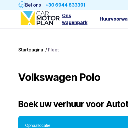
Bel ons
+30 6944 833391
Ons
Huurvoorwa
wagenpark
Startpagina
/
Fleet
Volkswagen Polo
Boek uw verhuur voor
Auto
Ophaallocatie