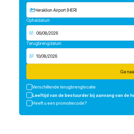
Heraklion Airport (HER)
Ophaldatum
Terugbrengdatum
Ga naa
Verschillende terugbrenglocatie
Leeftijd van de bestuurder bij aanvang van de h
Heeft u een promotiecode?