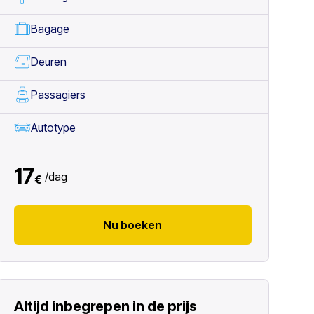
Bagage
Deuren
Passagiers
Autotype
17
/
dag
€
Nu boeken
Altijd inbegrepen in de prijs