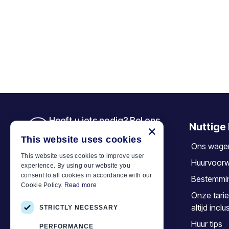
Heeft u iets nodig? Bel ons
Nuttige 
×
+30 6944 833 391
This website uses cookies
Ons wage
This website uses cookies to improve user
Huurvoor
experience. By using our website you
Car Motor Plan
consent to all cookies in accordance with our
Bestemmi
Cookie Policy.
Read more
Hersonissos, 70014 Crete, Greece
Onze tarie
+30 6944833391
altijd inclu
STRICTLY NECESSARY
info@motor-plan.com
Huur tips
PERFORMANCE