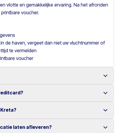
en vlotte en gemakkelijke ervaring. Na het afronden
 printbare voucher.
gegevens
 in de haven, vergeet dan niet uw vluchtnummer of
tijd te vermelden
rintbare voucher
reditcard?
een ruime keuze aan betrouwbare voertuigen.
online reservering maken het huren van een auto
 Kreta?
er creditcard.
eniet u van een zorgeloze huurervaring.
ocatie laten afleveren?
erschillende locaties verspreid over Kreta.