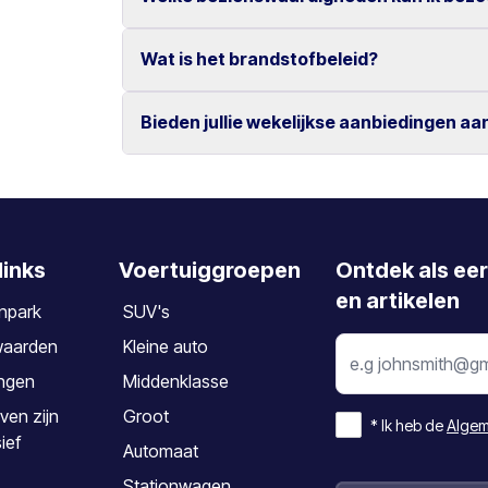
Ja, wijzigingen en annuleringen zijn kosteloo
Annuleren dient minimaal 2 dagen vóór aanv
Wat is het brandstofbeleid?
Bezoek populaire locaties zoals Knossos, de 
steden Chania en Rethymno.
Bieden jullie wekelijkse aanbiedingen aa
De auto dient te worden ingeleverd met hetze
Ja, wij bieden speciale wekelijkse tarieven vo
links
Voertuiggroepen
Ontdek als ee
en artikelen
npark
SUV's
waarden
Kleine auto
ngen
Middenklasse
ven zijn
Groot
*
Ik heb de
Algem
sief
Automaat
Stationwagen