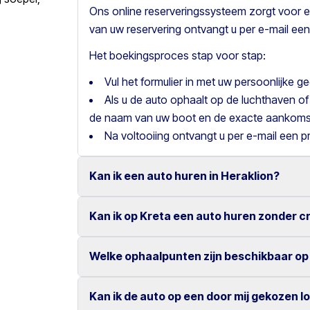
Ons online reserveringssysteem zorgt voor e
van uw reservering ontvangt u per e-mail een
Het boekingsproces stap voor stap:
Vul het formulier in met uw persoonlijke 
Als u de auto ophaalt op de luchthaven of
de naam van uw boot en de exacte aankomst
Na voltooiing ontvangt u per e-mail een p
Kan ik een auto huren in Heraklion?
Kan ik op Kreta een auto huren zonder c
Ja, wij bieden autoverhuur in Heraklion met 
Onze concurrerende tarieven en eenvoudige 
Welke ophaalpunten zijn beschikbaar op
Ja, bij Motor Plan kunt u een auto huren zond
zeer gemakkelijk.
Dankzij onze flexibele betaalmogelijkheden g
Kan ik de auto op een door mij gekozen l
U kunt uw huurauto ophalen en inleveren op v