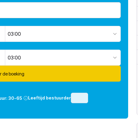
03:00
03:00
r de boeking
Leeftijd bestuurder
uur:
30-65