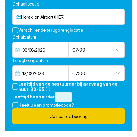
Ophaallocatie
Heraklion Airport (HER)
Verschillende terugbrenglocatie
Ophaldatum
07:00
Terugbrengdatum
07:00
Leeftijd van de bestuurder bij aanvang van de
huur:
30-65
Leeftijd bestuurder
Heeft u een promotiecode?
Ga naar de boeking