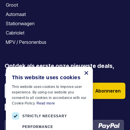
Groot
Automaat
Stationwagen
Cabriolet
MPV / Personenbus
Ontdek als eerste onze nieuwste deals,
×
aanbiedingen en artikelen
This website uses cookies
This website uses cookies to improve user
Abonneren
experience. By using our website you
consent to all cookies in accordance with our
Cookie Policy.
Read more
*
Ik heb de
Algemene voorwaarden
STRICTLY NECESSARY
PERFORMANCE