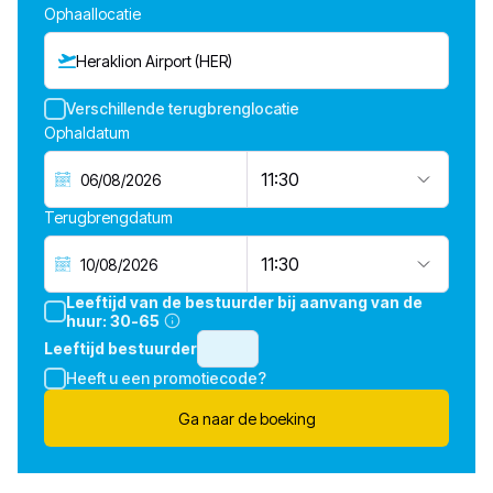
Ophaallocatie
Heraklion Airport (HER)
Verschillende terugbrenglocatie
Ophaldatum
11:30
Terugbrengdatum
11:30
Leeftijd van de bestuurder bij aanvang van de
huur:
30-65
Leeftijd bestuurder
Heeft u een promotiecode?
Ga naar de boeking