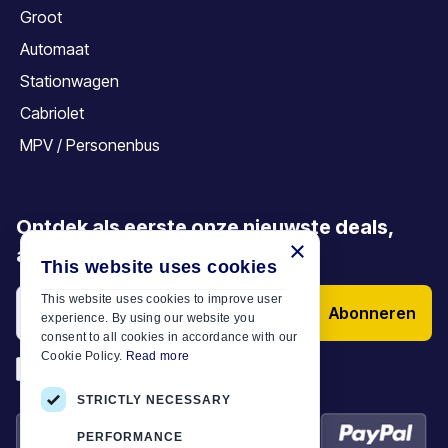
Groot
Automaat
Stationwagen
Cabriolet
MPV / Personenbus
Ontdek als eerste onze nieuwste deals,
×
aanbiedingen en artikelen
This website uses cookies
This website uses cookies to improve user
Abonneren
experience. By using our website you
consent to all cookies in accordance with our
Cookie Policy.
Read more
*
Ik heb de
Algemene voorwaarden
STRICTLY NECESSARY
PERFORMANCE