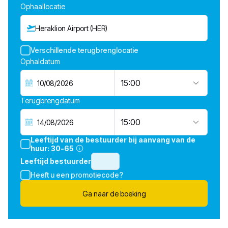
Ophaallocatie
Heraklion Airport (HER)
Verschillende terugbrenglocatie
Ophaldatum
15:00
Terugbrengdatum
15:00
Leeftijd van de bestuurder bij aanvang van de
huur:
30-65
Leeftijd bestuurder
Heeft u een promotiecode?
Ga naar de boeking