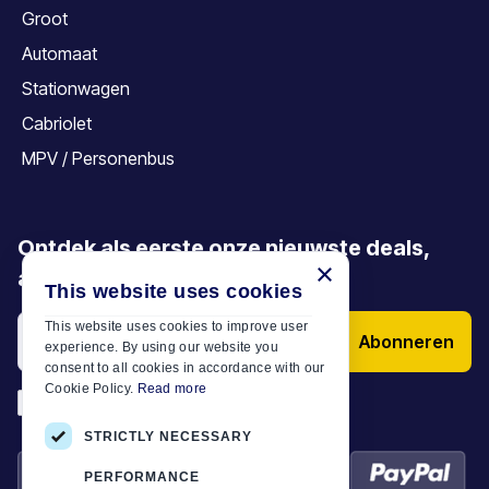
Groot
Automaat
Stationwagen
Cabriolet
MPV / Personenbus
Ontdek als eerste onze nieuwste deals,
×
aanbiedingen en artikelen
This website uses cookies
This website uses cookies to improve user
Abonneren
experience. By using our website you
consent to all cookies in accordance with our
Cookie Policy.
Read more
*
Ik heb de
Algemene voorwaarden
STRICTLY NECESSARY
PERFORMANCE