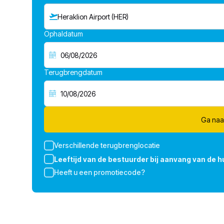
Heraklion Airport (HER)
Ophaldatum
Terugbrengdatum
Ga naa
Verschillende terugbrenglocatie
Leeftijd van de bestuurder bij aanvang van de h
Heeft u een promotiecode?