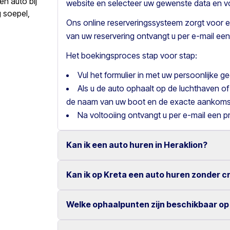
en auto bij
website en selecteer uw gewenste data en vo
 soepel,
Ons online reserveringssysteem zorgt voor e
van uw reservering ontvangt u per e-mail een
Het boekingsproces stap voor stap:
Vul het formulier in met uw persoonlijke 
Als u de auto ophaalt op de luchthaven of
de naam van uw boot en de exacte aankomst
Na voltooiing ontvangt u per e-mail een p
Kan ik een auto huren in Heraklion?
Kan ik op Kreta een auto huren zonder c
Ja, wij bieden autoverhuur in Heraklion met 
Onze concurrerende tarieven en eenvoudige 
Welke ophaalpunten zijn beschikbaar op
Ja, bij Motor Plan kunt u een auto huren zond
zeer gemakkelijk.