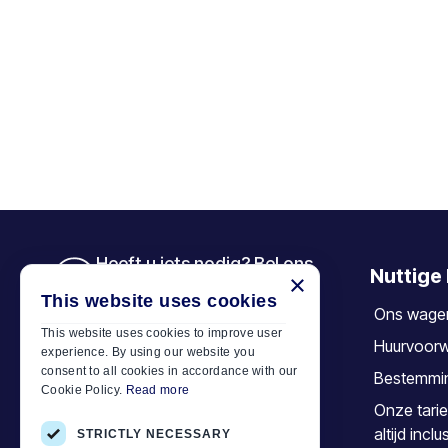
Heeft u iets nodig? Bel ons
Nuttige 
×
+30 6944 833 391
This website uses cookies
Ons wage
This website uses cookies to improve user
Huurvoor
experience. By using our website you
Car Motor Plan
consent to all cookies in accordance with our
Bestemmi
Cookie Policy.
Read more
Hersonissos, 70014 Crete, Greece
Onze tarie
+30 6944833391
altijd inclu
STRICTLY NECESSARY