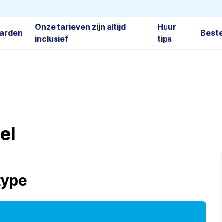
Onze tarieven zijn altijd
Huur
arden
Best
inclusief
tips
el
type