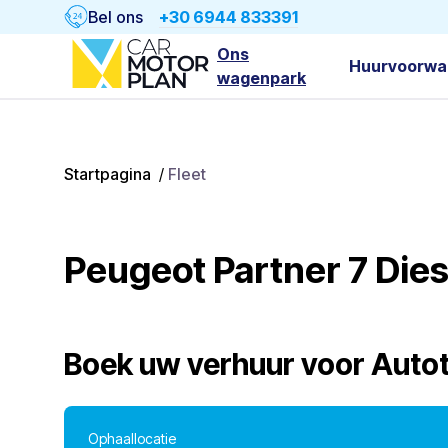
Bel ons
+30 6944 833391
Ons
Huurvoorwa
wagenpark
Startpagina
/
Fleet
Peugeot Partner 7 Dies
Boek uw verhuur voor
Auto
Ophaallocatie