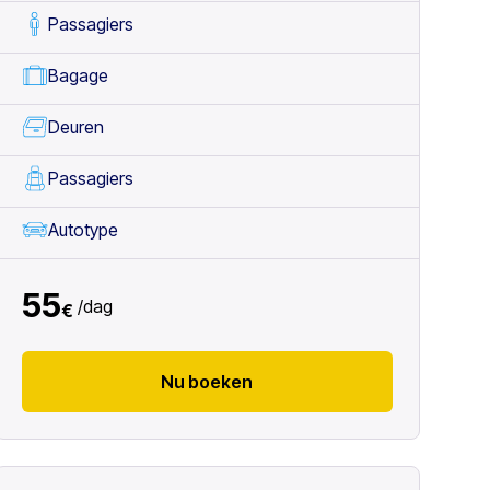
Passagiers
Bagage
Deuren
Passagiers
Autotype
55
/
dag
€
Nu boeken