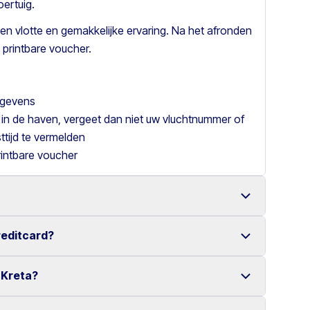
ertuig.
en vlotte en gemakkelijke ervaring. Na het afronden
 printbare voucher.
gegevens
 in de haven, vergeet dan niet uw vluchtnummer of
tijd te vermelden
rintbare voucher
reditcard?
een ruime keuze aan betrouwbare voertuigen.
online reservering maken het huren van een auto
 Kreta?
er creditcard.