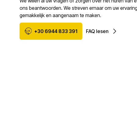
We willen al uw vragen of zorgen over het huren van e
ons beantwoorden. We streven ernaar om uw ervaring
gemakkelijk en aangenaam te maken.
+30 6944 833 391
FAQ lesen