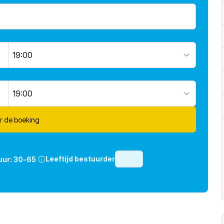
19:00
19:00
r de boeking
Leeftijd bestuurder
uur:
30-65