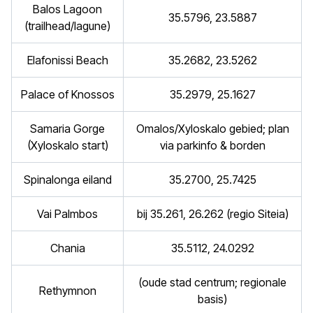
Balos Lagoon
35.5796, 23.5887
(trailhead/lagune)
Elafonissi Beach
35.2682, 23.5262
Palace of Knossos
35.2979, 25.1627
Samaria Gorge
Omalos/Xyloskalo gebied; plan
(Xyloskalo start)
via parkinfo & borden
Spinalonga eiland
35.2700, 25.7425
Vai Palmbos
bij 35.261, 26.262 (regio Siteia)
Chania
35.5112, 24.0292
(oude stad centrum; regionale
Rethymnon
basis)