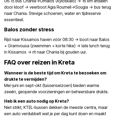
06:15 bus Chania->Omalos (Xyloskalo) -> 16 km afdalen
door kloof -> veerboot Agia Roumeli->Sougia -> bus terug
naar Chania. Stevige schoenen, water en tijdreserve
essentieel.
Balos zonder stress
Rijd naar Kissamos haven vóór 08:30 -> boot naar Balos
+ Gramvousa (zwemmen + korte hike) -> late lunch terug
in Kissamos -> rit naar Chania bij gouden uur.
FAQ over reizen in Kreta
Wanneer is de beste tijd om Kreta te bezoeken om
drukte te vermijden?
Mei-juni en sept-okt (tussenseizoen) bieden warme
zeeën, geopende voorzieningen en beheersbare drukte.
Heb ik een auto nodig op Kreta?
Niet strikt, KTEL-bussen dekken de meeste centra, maar
een auto verdubbelt wat je per dag kunt doen en maakt