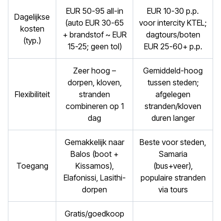
EUR 50-95 all-in
EUR 10-30 p.p.
Dagelijkse
(auto EUR 30-65
voor intercity KTEL;
kosten
+ brandstof ~ EUR
dagtours/boten
(typ.)
15-25; geen tol)
EUR 25-60+ p.p.
Zeer hoog –
Gemiddeld-hoog
dorpen, kloven,
tussen steden;
Flexibiliteit
stranden
afgelegen
combineren op 1
stranden/kloven
dag
duren langer
Gemakkelijk naar
Beste voor steden,
Balos (boot +
Samaria
Toegang
Kissamos),
(bus+veer),
Elafonissi, Lasithi-
populaire stranden
dorpen
via tours
Gratis/goedkoop