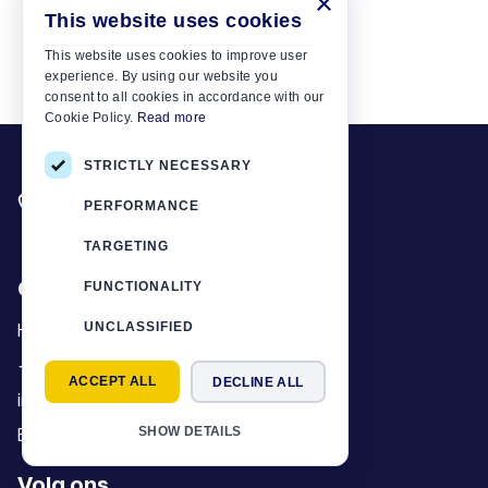
×
This website uses cookies
This website uses cookies to improve user
experience. By using our website you
consent to all cookies in accordance with our
Cookie Policy.
Read more
STRICTLY NECESSARY
Heeft u iets nodig? Bel ons
PERFORMANCE
+30 6944 833 391
TARGETING
Car Motor Plan
FUNCTIONALITY
UNCLASSIFIED
Hersonissos, 70014 Crete, Greece
+30 6944833391
ACCEPT ALL
DECLINE ALL
info@motor-plan.com
SHOW DETAILS
EOT: 1039E81000158001
Volg ons