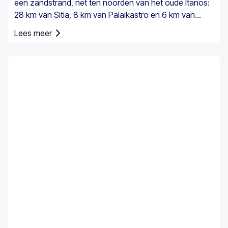
een zandstrand, net ten noorden van het oude Itanos:
28 km van Sitia, 8 km van Palaikastro en 6 km van
Toplou via hun respectieve wegen. Het beslaat 200
Lees meer
stremmata (50 acres) en bestaat uit inheemse
Theophrastus-palmen – de grootste kolonie niet alleen
in Griekenland maar ook in heel Europa. Een voldoende
groot bestand bestaat in Preveli, met kleinere groepen
elders, bijvoorbeeld bij Agios Nikitas. De palm komt ook
hier en daar voor op de zuidwestelijke Egeïsche
eilanden, Cyprus en in Turkije.