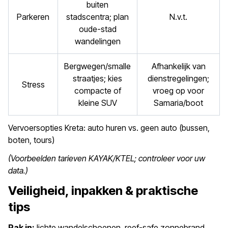
buiten
Parkeren
stadscentra; plan
N.v.t.
oude-stad
wandelingen
Bergwegen/smalle
Afhankelijk van
straatjes; kies
dienstregelingen;
Stress
compacte of
vroeg op voor
kleine SUV
Samaria/boot
Vervoersopties Kreta: auto huren vs. geen auto (bussen,
boten, tours)
(Voorbeelden tarieven KAYAK/KTEL; controleer voor uw
data.)
Veiligheid, inpakken & praktische
tips
Pak in:
lichte wandelschoenen, reef-safe zonnebrand,