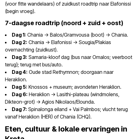
(voor fitte wandelaars) of zuidkust roadtrip naar Elafonissi
(begin vroeg).
7-daagse roadtrip (noord + zuid + oost)
Dag 1:
Chania -> Balos/Gramvousa (boot) -> Chania.
Dag 2:
Chania -> Elafonissi -> Sougia/Plakias
overnachting (zuidkust).
Dag 3:
Samaria-kloof dag (bus naar Omalos; veerboot
terug); terug met bus/auto.
Dag 4:
Oude stad Rethymnon; doorgaan naar
Heraklion.
Dag 5:
Knossos + museum; avondeten Heraklion.
Dag 6:
Heraklion -> Lasithi-plateau (windmolens,
Dikteon-grot) -> Agios Nikolaos/Elounda.
Dag 7:
Spinalonga eiland + Vai Palmbos; vlucht terug
vanaf Heraklion (HER) of Chania (CHQ).
Eten, cultuur & lokale ervaringen in
Kreta