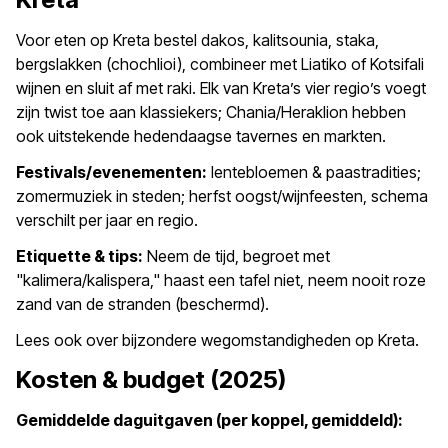
Voor eten op Kreta bestel dakos, kalitsounia, staka,
bergslakken (chochlioi), combineer met Liatiko of Kotsifali
wijnen en sluit af met raki. Elk van Kreta’s vier regio’s voegt
zijn twist toe aan klassiekers; Chania/Heraklion hebben
ook uitstekende hedendaagse tavernes en markten.
Festivals/evenementen:
lentebloemen & paastradities;
zomermuziek in steden; herfst oogst/wijnfeesten, schema
verschilt per jaar en regio.
Etiquette & tips:
Neem de tijd, begroet met
"kalimera/kalispera," haast een tafel niet, neem nooit roze
zand van de stranden (beschermd).
Lees ook over bijzondere wegomstandigheden op Kreta.
Kosten & budget (2025)
Gemiddelde daguitgaven (per koppel, gemiddeld):