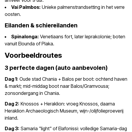
arriveer voor 9 uur.
Vai Palmbos:
Unieke palmenstrandsetting in het verre
oosten.
Eilanden & schiereilanden
Spinalonga:
Venetiaans fort, later leprakolonie; boten
vanuit Elounda of Plaka.
Voorbeeldroutes
3 perfecte dagen (auto aanbevolen)
Dag 1:
Oude stad Chania + Balos per boot: ochtend haven
& markt; mid-middag boot naar Balos/Gramvousa;
zonsondergang in Chania.
Dag 2:
Knossos + Heraklion: vroeg Knossos, daarna
Heraklion Archaeologisch Museum, wijn-/olijfolieproeverij
inland.
Dag 3:
Samaria "light" of Elafonissi: volledige Samaria-dag