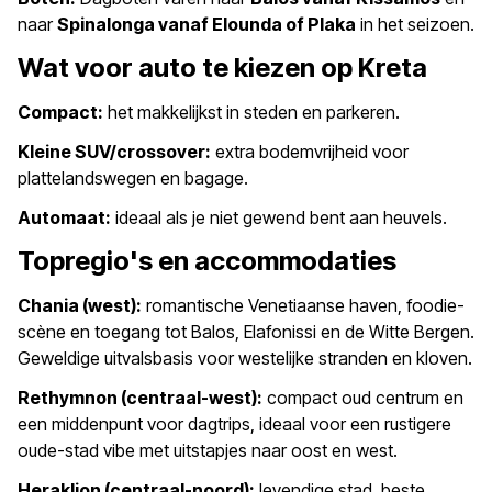
naar
Spinalonga vanaf Elounda of Plaka
in het seizoen.
Wat voor auto te kiezen op Kreta
Compact:
het makkelijkst in steden en parkeren.
Kleine SUV/crossover:
extra bodemvrijheid voor
plattelandswegen en bagage.
Automaat:
ideaal als je niet gewend bent aan heuvels.
Topregio's en accommodaties
Chania (west):
romantische Venetiaanse haven, foodie-
scène en toegang tot Balos, Elafonissi en de Witte Bergen.
Geweldige uitvalsbasis voor westelijke stranden en kloven.
Rethymnon (centraal-west):
compact oud centrum en
een middenpunt voor dagtrips, ideaal voor een rustigere
oude-stad vibe met uitstapjes naar oost en west.
Heraklion (centraal-noord):
levendige stad, beste