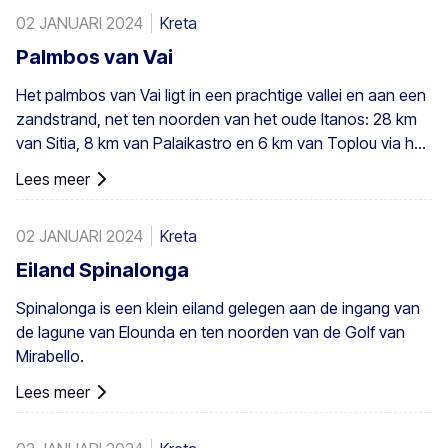
02 JANUARI 2024
Kreta
Palmbos van Vai
Het palmbos van Vai ligt in een prachtige vallei en aan een
zandstrand, net ten noorden van het oude Itanos: 28 km
van Sitia, 8 km van Palaikastro en 6 km van Toplou via hun
respectieve wegen. Het beslaat 200 stremmata (50 acres)
Lees meer
en bestaat uit inheemse Theophrastus-palmen – de
grootste kolonie niet alleen in Griekenland maar ook in
02 JANUARI 2024
Kreta
heel Europa. Een voldoende groot bestand bestaat in
Preveli, met kleinere groepen elders, bijvoorbeeld bij Agios
Eiland Spinalonga
Nikitas. De palm komt ook hier en daar voor op de
Spinalonga is een klein eiland gelegen aan de ingang van
zuidwestelijke Egeïsche eilanden, Cyprus en in Turkije.
de lagune van Elounda en ten noorden van de Golf van
Mirabello.
Lees meer