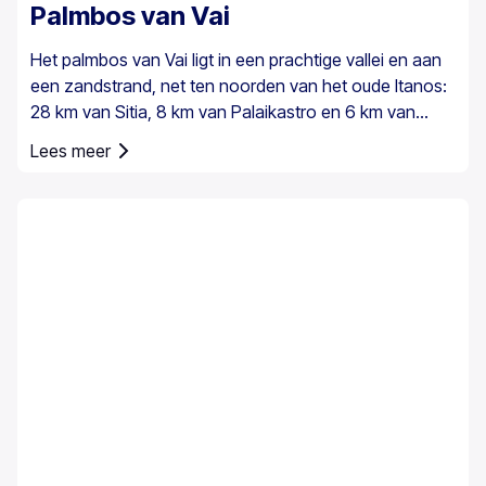
Palmbos van Vai
Het palmbos van Vai ligt in een prachtige vallei en aan
een zandstrand, net ten noorden van het oude Itanos:
28 km van Sitia, 8 km van Palaikastro en 6 km van
Toplou via hun respectieve wegen. Het beslaat 200
Lees meer
stremmata (50 acres) en bestaat uit inheemse
Theophrastus-palmen – de grootste kolonie niet alleen
in Griekenland maar ook in heel Europa. Een voldoende
groot bestand bestaat in Preveli, met kleinere groepen
elders, bijvoorbeeld bij Agios Nikitas. De palm komt ook
hier en daar voor op de zuidwestelijke Egeïsche
eilanden, Cyprus en in Turkije.