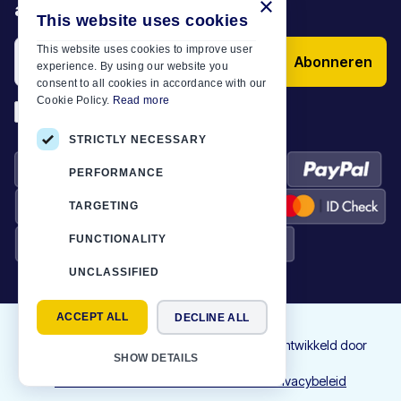
×
aanbiedingen en artikelen
This website uses cookies
This website uses cookies to improve user
Abonneren
experience. By using our website you
consent to all cookies in accordance with our
Cookie Policy.
Read more
*
Ik heb de
Algemene voorwaarden
STRICTLY NECESSARY
PERFORMANCE
TARGETING
FUNCTIONALITY
UNCLASSIFIED
ACCEPT ALL
DECLINE ALL
©
2026
Motor-Plan
|
Alle rechten voorbehouden. Ontworpen en ontwikkeld door
SHOW DETAILS
NETMECHANICS
Contact
Gebruiksvoorwaarden
Cookies
Privacybeleid