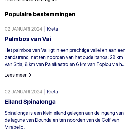
Populaire bestemmingen
02 JANUARI 2024
Kreta
Palmbos van Vai
Het palmbos van Vai ligt in een prachtige vallei en aan een
zandstrand, net ten noorden van het oude Itanos: 28 km
van Sitia, 8 km van Palaikastro en 6 km van Toplou via hun
respectieve wegen. Het beslaat 200 stremmata (50 acres)
Lees meer
en bestaat uit inheemse Theophrastus-palmen – de
grootste kolonie niet alleen in Griekenland maar ook in
02 JANUARI 2024
Kreta
heel Europa. Een voldoende groot bestand bestaat in
Preveli, met kleinere groepen elders, bijvoorbeeld bij Agios
Eiland Spinalonga
Nikitas. De palm komt ook hier en daar voor op de
Spinalonga is een klein eiland gelegen aan de ingang van
zuidwestelijke Egeïsche eilanden, Cyprus en in Turkije.
de lagune van Elounda en ten noorden van de Golf van
Mirabello.