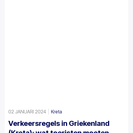
landelijk vastgesteld, maar parkeren op Kreta vraagt
extra aandacht door de combinatie van historische
centra, smalle straten, drukke havens en
seizoensgebonden toeristenverkeer op het eiland.
02 JANUARI 2024
Kreta
Verkeersregels in Griekenland
(Kreta): wat toeristen moeten