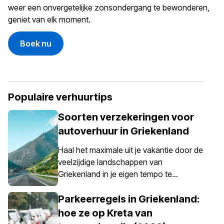
weer een onvergetelijke zonsondergang te bewonderen,
geniet van elk moment.
Boek nu
Populaire verhuurtips
Soorten verzekeringen voor
autoverhuur in Griekenland
Haal het maximale uit je vakantie door de
veelzijdige landschappen van
Griekenland in je eigen tempo te
verkennen – iets wat eenvoudig mogelijk
wordt gemaakt met een huurauto. Het is
Parkeerregels in Griekenland:
echter belangrijk om te weten dat een
hoe ze op Kreta van
autoverzekering in Griekenland niet