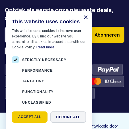
Ontdek als eerste onze nieuwste deals,
×
aanbiedingen en artikelen
This website uses cookies
This website uses cookies to improve user
Abonneren
experience. By using our website you
consent to all cookies in accordance with our
Cookie Policy.
Read more
*
Ik heb de
Algemene voorwaarden
STRICTLY NECESSARY
PERFORMANCE
TARGETING
FUNCTIONALITY
UNCLASSIFIED
ACCEPT ALL
DECLINE ALL
©
2026
Motor-Plan
|
Alle rechten voorbehouden. Ontworpen en ontwikkeld door