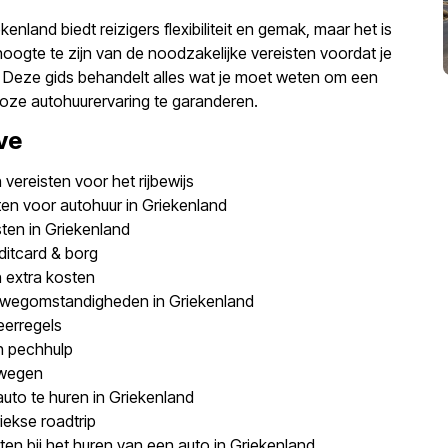
kenland biedt reizigers flexibiliteit en gemak, maar het is
oogte te zijn van de noodzakelijke vereisten voordat je
. Deze gids behandelt alles wat je moet weten om een
oze autohuurervaring te garanderen.
ve
n vereisten voor het rijbewijs
en voor autohuur in Griekenland
ten in Griekenland
ditcard & borg
 extra kosten
 wegomstandigheden in Griekenland
erregels
 pechhulp
rwegen
auto te huren in Griekenland
iekse roadtrip
ten bij het huren van een auto in Griekenland