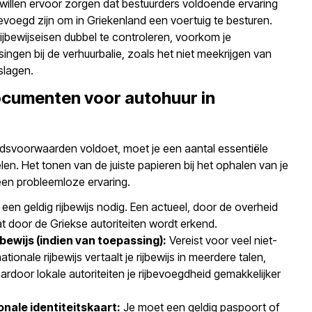
willen ervoor zorgen dat bestuurders voldoende ervaring
evoegd zijn om in Griekenland een voertuig te besturen.
rijbewijseisen dubbel te controleren, voorkom je
gen bij de verhuurbalie, zoals het niet meekrijgen van
slagen.
documenten voor autohuur in
ijdsvoorwaarden voldoet, moet je een aantal essentiële
. Het tonen van de juiste papieren bij het ophalen van je
 een probleemloze ervaring.
een geldig rijbewijs nodig. Een actueel, door de overheid
at door de Griekse autoriteiten wordt erkend.
jbewijs (indien van toepassing):
Vereist voor veel niet-
tionale rijbewijs vertaalt je rijbewijs in meerdere talen,
rdoor lokale autoriteiten je rijbevoegdheid gemakkelijker
onale identiteitskaart:
Je moet een geldig paspoort of