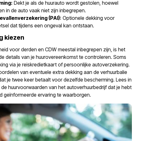
ming:
Dekt je als de huurauto wordt gestolen, hoewel
en in de auto vaak niet zijn inbegrepen.
evallenverzekering (PAI):
Optionele dekking voor
tsel dat tijdens een ongeval kan ontstaan.
g kiezen
heid voor derden en CDW meestal inbegrepen zijn, is het
e details van je huurovereenkomst te controleren. Soms
king via je reiskredietkaart of persoonlijke autoverzekering.
ordelen van eventuele extra dekking aan de verhuurbalie
t je twee keer betaalt voor dezelfde bescherming. Lees in
g de huurvoorwaarden van het autoverhuurbedrijf dat je hebt
 geïnformeerde ervaring te waarborgen.