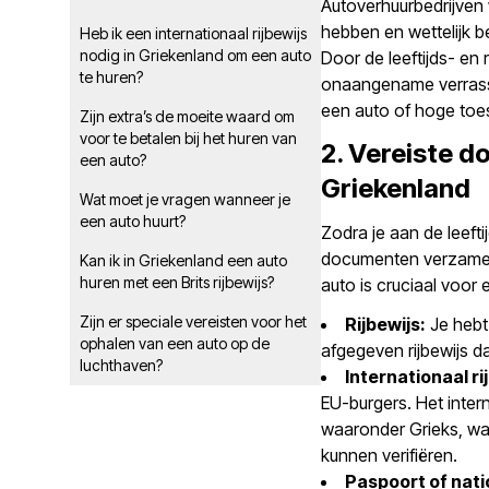
Autoverhuurbedrijven 
hebben en wettelijk b
Heb ik een internationaal rijbewijs
nodig in Griekenland om een auto
Door de leeftijds- en 
te huren?
onaangename verrassin
een auto of hoge toe
Zijn extra’s de moeite waard om
voor te betalen bij het huren van
2. Vereiste 
een auto?
Griekenland
Wat moet je vragen wanneer je
een auto huurt?
Zodra je aan de leeft
documenten verzamelen
Kan ik in Griekenland een auto
huren met een Brits rijbewijs?
auto is cruciaal voor
Zijn er speciale vereisten voor het
Rijbewijs:
Je hebt 
ophalen van een auto op de
afgegeven rijbewijs d
luchthaven?
Internationaal ri
EU-burgers. Het interna
waaronder Grieks, waa
kunnen verifiëren.
Paspoort of nati