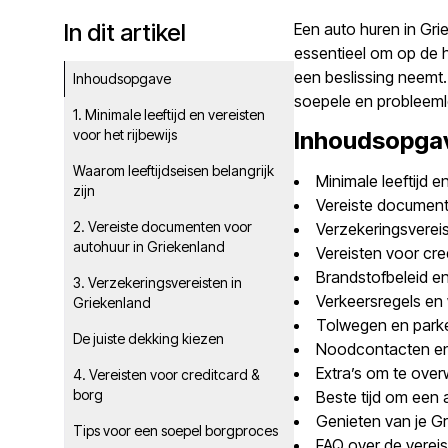
In dit artikel
Een auto huren in Grie
essentieel om op de h
een beslissing neemt
Inhoudsopgave
soepele en probleeml
1. Minimale leeftijd en vereisten
voor het rijbewijs
Inhoudsopga
Waarom leeftijdseisen belangrijk
Minimale leeftijd e
zijn
Vereiste document
2. Vereiste documenten voor
Verzekeringsvereis
autohuur in Griekenland
Vereisten voor cre
Brandstofbeleid en
3. Verzekeringsvereisten in
Verkeersregels en
Griekenland
Tolwegen en parke
De juiste dekking kiezen
Noodcontacten en
Extra’s om te ove
4. Vereisten voor creditcard &
borg
Beste tijd om een 
Genieten van je Gr
Tips voor een soepel borgproces
FAQ over de vereis