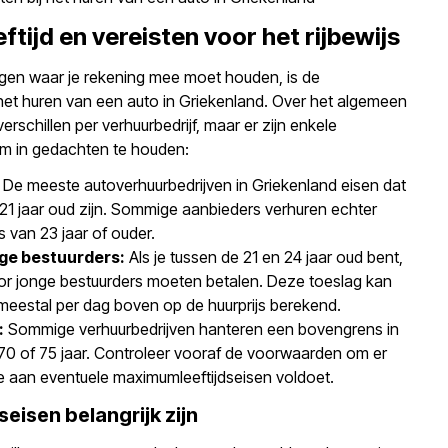
eftijd en vereisten voor het rijbewijs
ngen waar je rekening mee moet houden, is de
het huren van een auto in Griekenland. Over het algemeen
verschillen per verhuurbedrijf, maar er zijn enkele
om in gedachten te houden:
De meeste autoverhuurbedrijven in Griekenland eisen dat
21 jaar oud zijn. Sommige aanbieders verhuren echter
s van 23 jaar of ouder.
nge bestuurders:
Als je tussen de 21 en 24 jaar oud bent,
oor jonge bestuurders moeten betalen. Deze toeslag kan
meestal per dag boven op de huurprijs berekend.
:
Sommige verhuurbedrijven hanteren een bovengrens in
e 70 of 75 jaar. Controleer vooraf de voorwaarden om er
 je aan eventuele maximumleeftijdseisen voldoet.
eisen belangrijk zijn