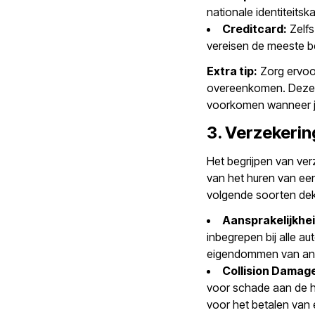
nationale identiteitsk
Creditcard:
Zelfs
vereisen de meeste be
Extra tip:
Zorg ervoor
overeenkomen. Deze c
voorkomen wanneer je
3. Verzekerin
Het begrijpen van ver
van het huren van een
volgende soorten dek
Aansprakelijkhe
inbegrepen bij alle a
eigendommen van and
Collision Damag
voor schade aan de h
voor het betalen van 