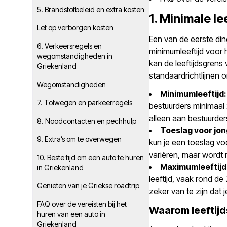
5. Brandstofbeleid en extra kosten
1. Minimale le
Let op verborgen kosten
Een van de eerste di
6. Verkeersregels en
minimumleeftijd voor 
wegomstandigheden in
kan de leeftijdsgrens 
Griekenland
standaardrichtlijnen 
Wegomstandigheden
Minimumleeftijd:
7. Tolwegen en parkeerregels
bestuurders minimaal 
alleen aan bestuurder
8. Noodcontacten en pechhulp
Toeslag voor jo
9. Extra’s om te overwegen
kun je een toeslag v
variëren, maar wordt 
10. Beste tijd om een auto te huren
Maximumleeftijd
in Griekenland
leeftijd, vaak rond d
Genieten van je Griekse roadtrip
zeker van te zijn dat
FAQ over de vereisten bij het
Waarom leeftijds
huren van een auto in
Griekenland