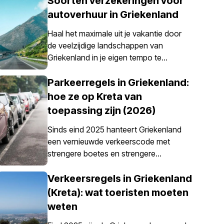
Soorten verzekeringen voor
autoverhuur in Griekenland
Haal het maximale uit je vakantie door
de veelzijdige landschappen van
Griekenland in je eigen tempo te
verkennen – iets wat eenvoudig mogelijk
wordt gemaakt met een huurauto. Het is
Parkeerregels in Griekenland:
echter belangrijk om te weten dat een
hoe ze op Kreta van
autoverzekering in Griekenland niet
toepassing zijn (2026)
alleen een optie is; het is verplicht voor
alle huurauto’s.
Sinds eind 2025 hanteert Griekenland
een vernieuwde verkeerscode met
strengere boetes en strengere
handhaving van parkeerregels, vooral in
stadscentra, havens, voetgangerszones
Verkeersregels in Griekenland
en gereguleerde parkeergebieden. De
(Kreta): wat toeristen moeten
parkeerregels in Griekenland zijn
weten
landelijk vastgesteld, maar parkeren op