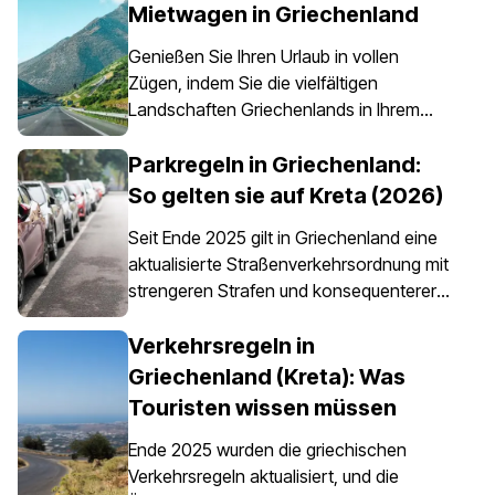
Mietwagen in Griechenland
Genießen Sie Ihren Urlaub in vollen
Zügen, indem Sie die vielfältigen
Landschaften Griechenlands in Ihrem
eigenen Tempo erkunden – etwas, das
dank eines Mietwagens ganz einfach
Parkregeln in Griechenland:
möglich ist. Es ist jedoch wichtig zu
So gelten sie auf Kreta (2026)
wissen, dass eine Autoversicherung in
Seit Ende 2025 gilt in Griechenland eine
Griechenland nicht nur eine Option ist,
aktualisierte Straßenverkehrsordnung mit
sondern für alle Mietfahrzeuge
strengeren Strafen und konsequenterer
vorgeschrieben ist.
Durchsetzung der Parkvorschriften,
insbesondere in Stadtzentren, an Häfen,
Verkehrsregeln in
in Fußgängerzonen und in
Griechenland (Kreta): Was
bewirtschafteten Parkbereichen. Die
Touristen wissen müssen
Parkregeln in Griechenland gelten
landesweit, doch das Parken auf Kreta
Ende 2025 wurden die griechischen
erfordert besondere Aufmerksamkeit, da
Verkehrsregeln aktualisiert, und die