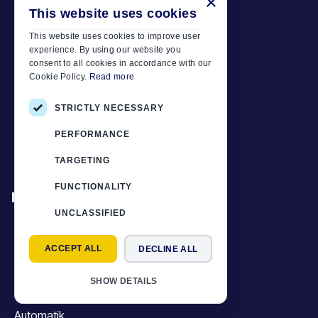
×
Mietbedingungen
This website uses cookies
Reiseziele
This website uses cookies to improve user
Unsere Preise beinhalten immer
experience. By using our website you
consent to all cookies in accordance with our
Miettipps
Cookie Policy.
Read more
FAQ
STRICTLY NECESSARY
Kontaktieren Sie uns
PERFORMANCE
Datenschutzbestimmungen
TARGETING
FUNCTIONALITY
Fahrzeuggruppen
UNCLASSIFIED
SUVs
Kleinwagen
ACCEPT ALL
DECLINE ALL
Mittelklasse
SHOW DETAILS
Oberklasse
Automatik