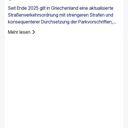
Seit Ende 2025 gilt in Griechenland eine aktualisierte
Straßenverkehrsordnung mit strengeren Strafen und
konsequenterer Durchsetzung der Parkvorschriften,
insbesondere in Stadtzentren, an Häfen, in
Mehr lesen
Fußgängerzonen und in bewirtschafteten
Parkbereichen. Die Parkregeln in Griechenland gelten
landesweit, doch das Parken auf Kreta erfordert
besondere Aufmerksamkeit, da die Insel historische
Zentren, enge Straßen, stark frequentierte Häfen und
saisonalen Touristenverkehr miteinander vereint.