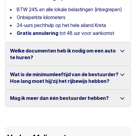
BTW 24% en alle lokale belastingen (inbegrepen)
Onbeperkte kilometers
24-uurs pechhulp op het hele eiland Kreta
Gratis annulering
tot 48 uur voor aankomst
Welke documenten heb ik nodig om een auto
te huren?
Wat is de minimumleeftijd van de bestuurder?
Alle bestuurders moeten een geldig
rijbewijs
hebben
Hoe lang moet hij/zij het rijbewijs hebben?
dat minimaal 2 jaar geldig is.
Rijbewijzen uit
EU, VS, VK, Zwitserland, Australië,
Mag ik meer dan één bestuurder hebben?
De bestuurder moet
23 jaar of ouder
zijn en
Canada, Israël, Rusland en Oekraïne
worden
minimaal 24 maanden in het bezit zijn van een
geaccepteerd.
rijbewijs voor autogroepen
A, B, C
.
Alleen de persoon die het huurcontract heeft
In alle andere gevallen is een
internationaal
ondertekend, mag de auto besturen. Anders dekt de
Voor alle andere autogroepen moet de bestuurder
27
rijbewijs
vereist.
verzekering de klant niet.