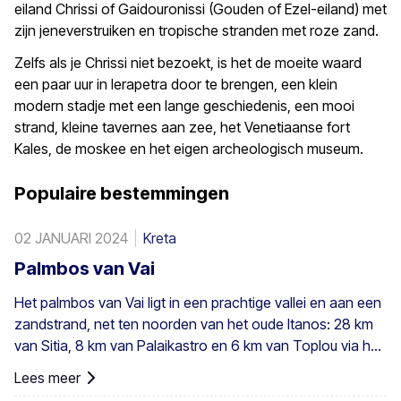
eiland Chrissi of Gaidouronissi (Gouden of Ezel-eiland) met
zijn jeneverstruiken en tropische stranden met roze zand.
Zelfs als je Chrissi niet bezoekt, is het de moeite waard
een paar uur in Ierapetra door te brengen, een klein
modern stadje met een lange geschiedenis, een mooi
strand, kleine tavernes aan zee, het Venetiaanse fort
Kales, de moskee en het eigen archeologisch museum.
Populaire bestemmingen
02 JANUARI 2024
Kreta
Palmbos van Vai
Het palmbos van Vai ligt in een prachtige vallei en aan een
zandstrand, net ten noorden van het oude Itanos: 28 km
van Sitia, 8 km van Palaikastro en 6 km van Toplou via hun
respectieve wegen. Het beslaat 200 stremmata (50 acres)
Lees meer
en bestaat uit inheemse Theophrastus-palmen – de