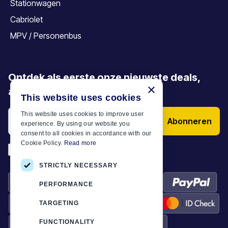
Stationwagen
Cabriolet
MPV / Personenbus
Ontdek als eerste onze nieuwste deals,
×
aanbiedingen en artikelen
This website uses cookies
This website uses cookies to improve user
Abonneren
experience. By using our website you
consent to all cookies in accordance with our
Cookie Policy.
Read more
*
Ik heb de
Algemene voorwaarden
STRICTLY NECESSARY
PERFORMANCE
TARGETING
FUNCTIONALITY