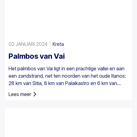
02 JANUARI 2024
Kreta
Palmbos van Vai
Het palmbos van Vai ligt in een prachtige vallei en aan
een zandstrand, net ten noorden van het oude Itanos:
28 km van Sitia, 8 km van Palaikastro en 6 km van
Toplou via hun respectieve wegen. Het beslaat 200
Lees meer
stremmata (50 acres) en bestaat uit inheemse
Theophrastus-palmen – de grootste kolonie niet alleen
in Griekenland maar ook in heel Europa. Een voldoende
groot bestand bestaat in Preveli, met kleinere groepen
elders, bijvoorbeeld bij Agios Nikitas. De palm komt ook
hier en daar voor op de zuidwestelijke Egeïsche