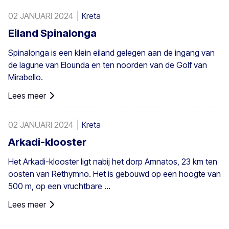
grootste kolonie niet alleen in Griekenland maar ook in
02 JANUARI 2024
Kreta
heel Europa. Een voldoende groot bestand bestaat in
Preveli, met kleinere groepen elders, bijvoorbeeld bij Agios
Eiland Spinalonga
Nikitas. De palm komt ook hier en daar voor op de
Spinalonga is een klein eiland gelegen aan de ingang van
zuidwestelijke Egeïsche eilanden, Cyprus en in Turkije.
de lagune van Elounda en ten noorden van de Golf van
Mirabello.
Lees meer
02 JANUARI 2024
Kreta
Arkadi-klooster
Het Arkadi-klooster ligt nabij het dorp Amnatos, 23 km ten
oosten van Rethymno. Het is gebouwd op een hoogte van
500 m, op een vruchtbare ...
Lees meer