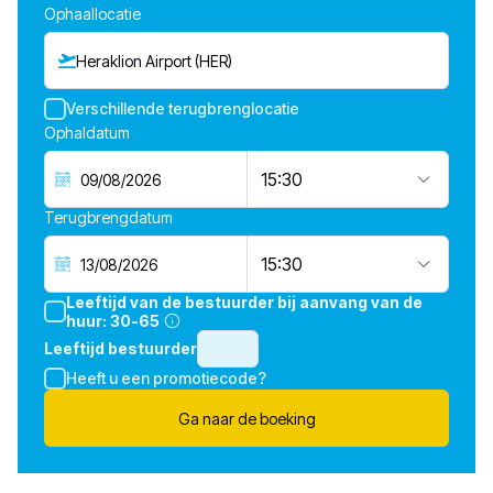
Ophaallocatie
Heraklion Airport (HER)
Verschillende terugbrenglocatie
Ophaldatum
15:30
Terugbrengdatum
15:30
Leeftijd van de bestuurder bij aanvang van de
huur:
30-65
Leeftijd bestuurder
Heeft u een promotiecode?
Ga naar de boeking