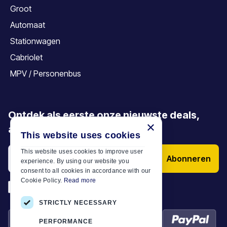
Groot
Automaat
Stationwagen
Cabriolet
MPV / Personenbus
Ontdek als eerste onze nieuwste deals,
×
aanbiedingen en artikelen
This website uses cookies
This website uses cookies to improve user
Abonneren
experience. By using our website you
consent to all cookies in accordance with our
Cookie Policy.
Read more
*
Ik heb de
Algemene voorwaarden
STRICTLY NECESSARY
PERFORMANCE