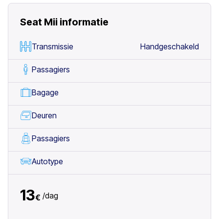
Seat Mii
informatie
Transmissie
Handgeschakeld
Passagiers
Bagage
Deuren
Passagiers
Autotype
13
/
dag
€