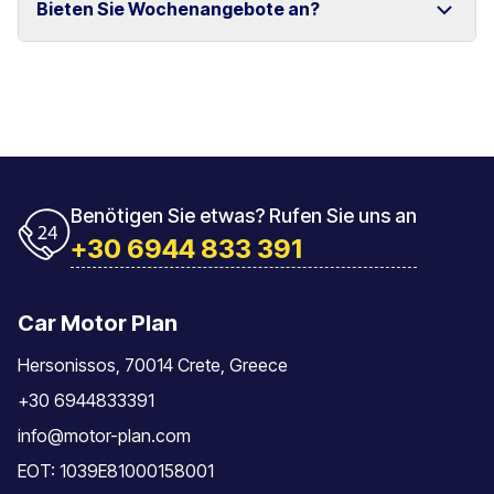
Bieten Sie Wochenangebote an?
und Rethymno.
Das Fahrzeug muss mit der gleichen Tankfüllung
zurückgegeben werden, mit der es übernommen
wurde.
Ja, wir bieten spezielle Wochenpreise für längere
Mietzeiträume an.
Benötigen Sie etwas? Rufen Sie uns an
+30 6944 833 391
Car Motor Plan
Hersonissos, 70014 Crete, Greece
+30 6944833391
info@motor-plan.com
EOT: 1039E81000158001