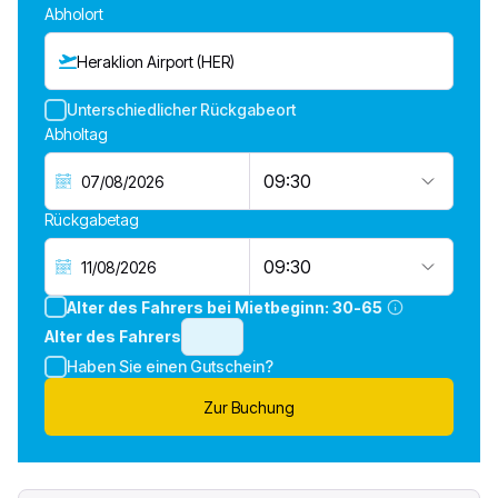
Abholort
Heraklion Airport (HER)
Unterschiedlicher Rückgabeort
Abholtag
09:30
Rückgabetag
09:30
Alter des Fahrers bei Mietbeginn:
30-65
Alter des Fahrers
Haben Sie einen Gutschein?
Zur Buchung