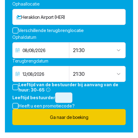
Ophaallocatie
Heraklion Airport (HER)
Verschillende terugbrenglocatie
Ophaldatum
21:30
Terugbrengdatum
21:30
Leeftijd van de bestuurder bij aanvang van de
huur:
30-65
Leeftijd bestuurder
Heeft u een promotiecode?
Ga naar de boeking