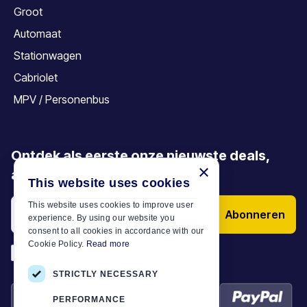
Groot
Automaat
Stationwagen
Cabriolet
MPV / Personenbus
Ontdek als eerste onze nieuwste deals,
×
aanbiedingen en artikelen
This website uses cookies
This website uses cookies to improve user
Abonneren
experience. By using our website you
consent to all cookies in accordance with our
Cookie Policy.
Read more
*
Ik heb de
Algemene voorwaarden
STRICTLY NECESSARY
PERFORMANCE