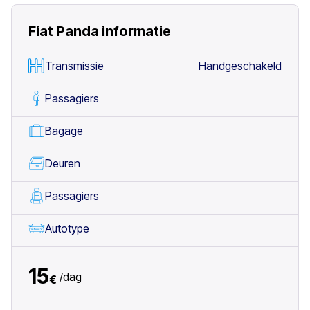
Fiat Panda
informatie
Transmissie
Handgeschakeld
Passagiers
Bagage
Deuren
Passagiers
Autotype
15
/
dag
€