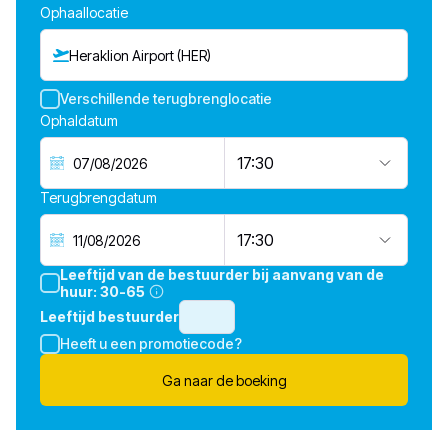
Ophaallocatie
Heraklion Airport (HER)
Verschillende terugbrenglocatie
Ophaldatum
17:30
Terugbrengdatum
17:30
Leeftijd van de bestuurder bij aanvang van de
huur:
30-65
Leeftijd bestuurder
Heeft u een promotiecode?
Ga naar de boeking