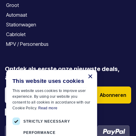
Groot
Automaat
Stationwagen
Cabriolet
MPV / Personenbus
Ontdek als eerste onze nieuwste deals,
×
aanbiedingen en artikelen
This website uses cookies
This website uses cookies to improve user
Abonneren
experience. By using our website you
consent to all cookies in accordance with our
Cookie Policy.
Read more
*
Ik heb de
Algemene voorwaarden
STRICTLY NECESSARY
PERFORMANCE