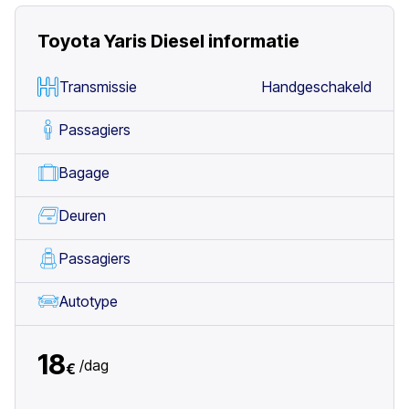
Toyota Yaris Diesel
informatie
Transmissie
Handgeschakeld
Passagiers
Bagage
Deuren
Passagiers
Autotype
18
/
dag
€