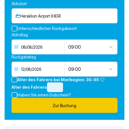
Abholort
Heraklion Airport (HER)
Unterschiedlicher Rückgabeort
Abholtag
09:00
Rückgabetag
09:00
Alter des Fahrers bei Mietbeginn:
30-65
Alter des Fahrers
Haben Sie einen Gutschein?
Zur Buchung