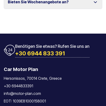
Bieten Sie Wochenangebote an?
und Rethymno.
Das Fahrzeug muss mit der gleichen Tankfüllung
zurückgegeben werden, mit der es übernommen
wurde.
Ja, wir bieten spezielle Wochenpreise für längere
Mietzeiträume an.
Benötigen Sie etwas? Rufen Sie uns an
+30 6944 833 391
Car Motor Plan
Hersonissos, 70014 Crete, Greece
+30 6944833391
info@motor-plan.com
EOT: 1039E81000158001