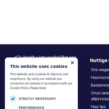
Heeft u iets nodig? Bel ons
Nuttige 
×
+30 6944 833 391
This website uses cookies
Ons wage
This website uses cookies to improve user
Huurvoor
experience. By using our website you
Car Motor Plan
consent to all cookies in accordance with our
Bestemmi
Cookie Policy.
Read more
Hersonissos, 70014 Crete, Greece
Onze tarie
+30 6944833391
altijd inclu
STRICTLY NECESSARY
info@motor-plan.com
Huur tips
PERFORMANCE