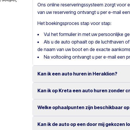
Ons online reserveringssysteem zorgt voor e
van uw reservering ontvangt u per e-mail een
Het boekingsproces stap voor stap:
Vul het formulier in met uw persoonlijke 
Als u de auto ophaalt op de luchthaven of
de naam van uw boot en de exacte aankomst
Na voltooiing ontvangt u per e-mail een p
Kan ik een auto huren in Heraklion?
Kan ik op Kreta een auto huren zonder c
Ja, wij bieden autoverhuur in Heraklion met 
Onze concurrerende tarieven en eenvoudige 
Welke ophaalpunten zijn beschikbaar op
Ja, bij Motor Plan kunt u een auto huren zond
zeer gemakkelijk.
Dankzij onze flexibele betaalmogelijkheden g
Kan ik de auto op een door mij gekozen l
U kunt uw huurauto ophalen en inleveren op v