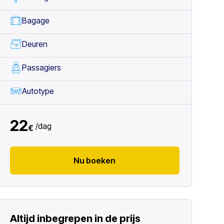
Bagage
Deuren
Passagiers
Autotype
22
/
dag
€
Nu boeken
Altijd inbegrepen in de prijs