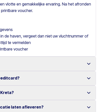
en vlotte en gemakkelijke ervaring. Na het afronden
 printbare voucher.
gegevens
 in de haven, vergeet dan niet uw vluchtnummer of
tijd te vermelden
rintbare voucher
reditcard?
een ruime keuze aan betrouwbare voertuigen.
online reservering maken het huren van een auto
 Kreta?
er creditcard.
eniet u van een zorgeloze huurervaring.
ocatie laten afleveren?
erschillende locaties verspreid over Kreta.