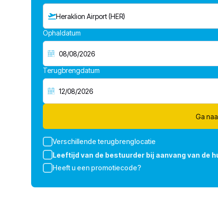
Heraklion Airport (HER)
Ophaldatum
Terugbrengdatum
Ga naa
Verschillende terugbrenglocatie
Leeftijd van de bestuurder bij aanvang van de h
Heeft u een promotiecode?