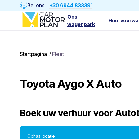
Bel ons
+30 6944 833391
Ons
Huurvoorwa
wagenpark
Startpagina
/
Fleet
Toyota Aygo X Auto
Boek uw verhuur voor
Auto
Ophaallocatie