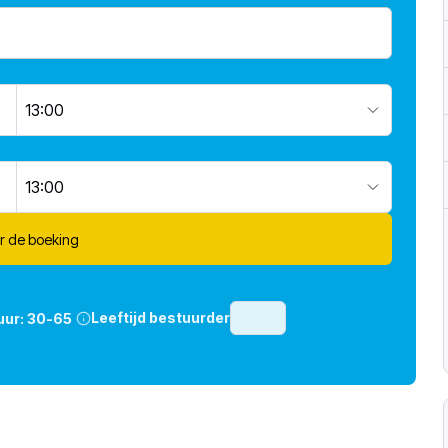
13:00
13:00
r de boeking
Leeftijd bestuurder
uur:
30-65