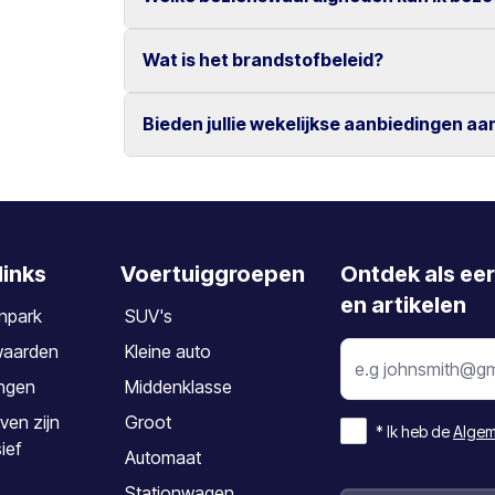
Ja, wijzigingen en annuleringen zijn kosteloo
Annuleren dient minimaal 2 dagen vóór aanv
Wat is het brandstofbeleid?
Bezoek populaire locaties zoals Knossos, de 
steden Chania en Rethymno.
Bieden jullie wekelijkse aanbiedingen aa
De auto dient te worden ingeleverd met hetze
Ja, wij bieden speciale wekelijkse tarieven vo
links
Voertuiggroepen
Ontdek als ee
en artikelen
npark
SUV's
waarden
Kleine auto
ngen
Middenklasse
ven zijn
Groot
*
Ik heb de
Algem
sief
Automaat
Stationwagen