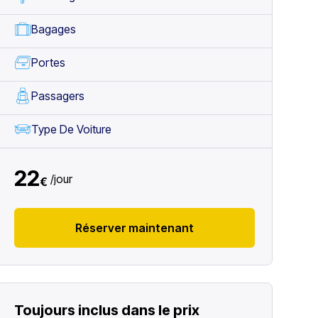
Bagages
Portes
Passagers
Type De Voiture
22
/
jour
€
Réserver maintenant
Toujours inclus dans le prix