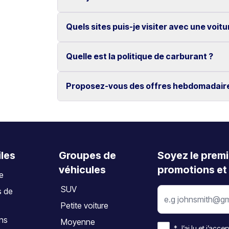
Non, tous nos véhicules bénéficient du kilomét
Quels sites puis-je visiter avec une voitu
Oui, les modifications et annulations sont gra
L’annulation doit être effectuée au moins 2 jo
Quelle est la politique de carburant ?
Découvrez des lieux emblématiques tels que 
d’Elafonissi, ainsi que les villes de La Canée
Proposez-vous des offres hebdomadair
Le véhicule doit être restitué avec le même n
Oui, nous proposons des tarifs hebdomadaire
iles
Groupes de
Soyez le premi
véhicules
promotions et 
te
SUV
s de
Petite voiture
ons
Moyenne
*
J’ai lu et j’accep