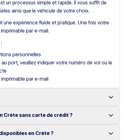
t un processus simple et rapide. Il vous suffit de
dates ainsi que le véhicule de votre choix.
t une expérience fluide et pratique. Une fois votre
imprimable par e-mail.
:
ations personnelles
u au port, veuillez indiquer votre numéro de vol ou le
cte
 imprimable par e-mail
n Crète sans carte de crédit ?
 à Héraklion avec une large gamme de véhicules
disponibles en Crète ?
voiture en Crète sans carte de crédit.
ligne simple rendent la location très pratique.