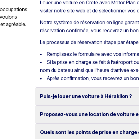
Louer une voiture en Crète avec Motor Plan es
éoccupations
visiter notre site web et de sélectionner vos 
 voulons
Notre système de réservation en ligne garanti
 et agréable.
réservation confirmée, vous recevrez un bon 
Le processus de réservation étape par étape 
Remplissez le formulaire avec vos inform
Si la prise en charge se fait à l’aéroport o
nom du bateau ainsi que l’heure d’arrivée exa
Après confirmation, vous recevrez un bon
Puis-je louer une voiture à Héraklion ?
Proposez-vous une location de voiture e
Oui, nous proposons la location de voitures
fiables.
Quels sont les points de prise en charge 
Oui, chez Motor Plan, vous pouvez louer une 
Nos tarifs compétitifs et notre réservation en 