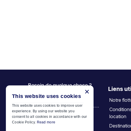
Besoin de quelque chose ?
Liens ut
×
Appelez-nous
This website uses cookies
Notre flot
+30 6944 833 391
This website uses cookies to improve user
Condition
experience. By using our website you
location
consent to all cookies in accordance with our
Car Motor Plan
Cookie Policy.
Read more
Destinati