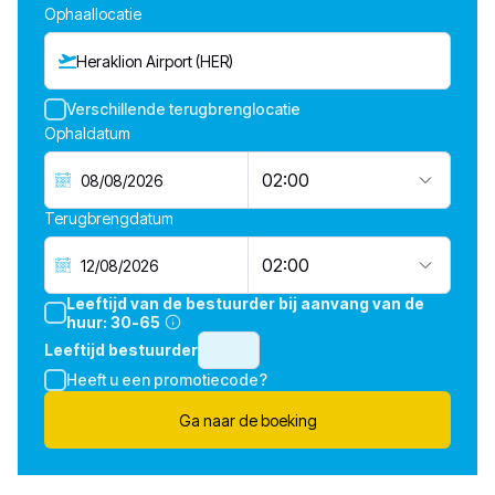
Ophaallocatie
Heraklion Airport (HER)
Verschillende terugbrenglocatie
Ophaldatum
02:00
Terugbrengdatum
02:00
Leeftijd van de bestuurder bij aanvang van de
huur:
30-65
Leeftijd bestuurder
Heeft u een promotiecode?
Ga naar de boeking