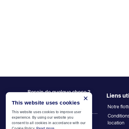
Besoin de quelque chose ?
Liens ut
×
Appelez-nous
This website uses cookies
Notre flot
+30 6944 833 391
This website uses cookies to improve user
Condition
experience. By using our website you
location
consent to all cookies in accordance with our
Car Motor Plan
Cookie Policy.
Read more