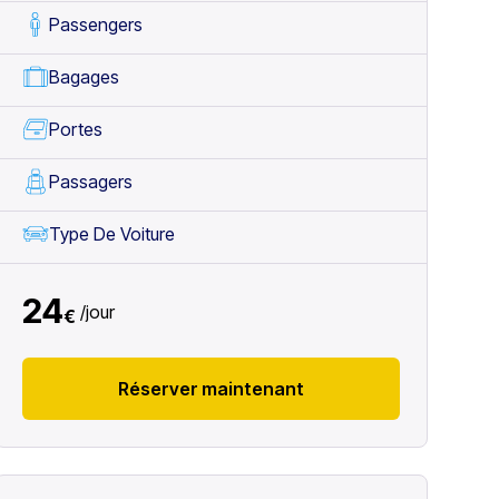
Passengers
Bagages
Portes
Passagers
Type De Voiture
24
/
jour
€
Réserver maintenant