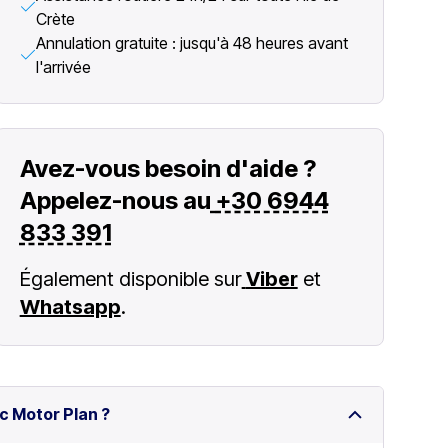
Crète
Annulation gratuite : jusqu'à 48 heures avant
l'arrivée
Avez-vous besoin d'aide ?
Appelez-nous au
+30 6944
833 391
Également disponible sur
Viber
et
Whatsapp
.
c Motor Plan ?