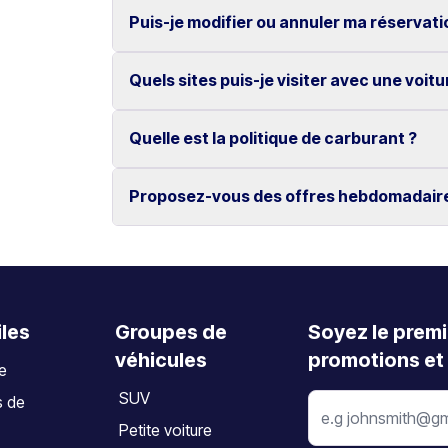
Si nécessaire, un véhicule de remplacement v
Puis-je modifier ou annuler ma réservati
Non, tous nos véhicules bénéficient du kilomét
Quels sites puis-je visiter avec une voitu
Oui, les modifications et annulations sont gra
L’annulation doit être effectuée au moins 2 jo
Quelle est la politique de carburant ?
Découvrez des lieux emblématiques tels que 
d’Elafonissi, ainsi que les villes de La Canée
Proposez-vous des offres hebdomadair
Le véhicule doit être restitué avec le même n
Oui, nous proposons des tarifs hebdomadaire
iles
Groupes de
Soyez le premi
véhicules
promotions et 
te
SUV
s de
Petite voiture