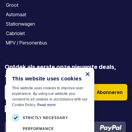
Groot
Automaat
Stationwagen
Cabriolet
MPV / Personenbus
Ontdek als eerste onze nieuwste deals,
×
aanbiedingen en artikelen
This website uses cookies
This website uses cookies to improve user
Abonneren
experience. By using our website you
consent to all cookies in accordance with our
Cookie Policy.
Read more
*
Ik heb de
Algemene voorwaarden
STRICTLY NECESSARY
PERFORMANCE