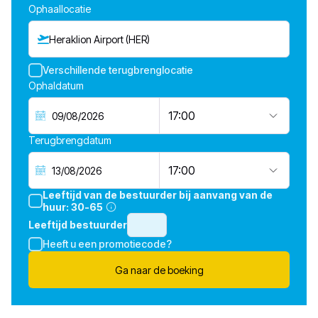
Ophaallocatie
Heraklion Airport (HER)
Verschillende terugbrenglocatie
Ophaldatum
17:00
Terugbrengdatum
17:00
Leeftijd van de bestuurder bij aanvang van de
huur:
30-65
Leeftijd bestuurder
Heeft u een promotiecode?
Ga naar de boeking