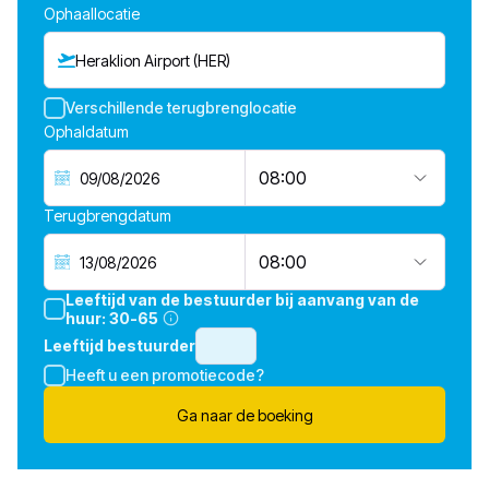
Ophaallocatie
Heraklion Airport (HER)
Verschillende terugbrenglocatie
Ophaldatum
08:00
Terugbrengdatum
08:00
Leeftijd van de bestuurder bij aanvang van de
huur:
30-65
Leeftijd bestuurder
Heeft u een promotiecode?
Ga naar de boeking