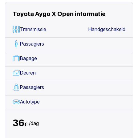
Toyota Aygo X Open
informatie
Transmissie
Handgeschakeld
Passagiers
Bagage
Deuren
Passagiers
Autotype
36
/
dag
€