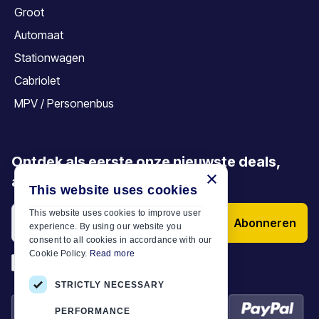
Groot
Automaat
Stationwagen
Cabriolet
MPV / Personenbus
Ontdek als eerste onze nieuwste deals,
×
aanbiedingen en artikelen
This website uses cookies
This website uses cookies to improve user
Abonneren
experience. By using our website you
consent to all cookies in accordance with our
Cookie Policy.
Read more
*
Ik heb de
Algemene voorwaarden
STRICTLY NECESSARY
PERFORMANCE