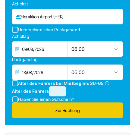
Abholort
Heraklion Airport (HER)
Unterschiedlicher Rückgabeort
Abholtag
06:00
Rückgabetag
06:00
Alter des Fahrers bei Mietbeginn:
30-65
Alter des Fahrers
Haben Sie einen Gutschein?
Zur Buchung