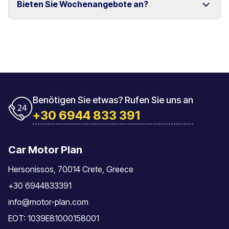
Bieten Sie Wochenangebote an?
und Rethymno.
Das Fahrzeug muss mit der gleichen Tankfüllung
zurückgegeben werden, mit der es übernommen
wurde.
Ja, wir bieten spezielle Wochenpreise für längere
Mietzeiträume an.
Benötigen Sie etwas? Rufen Sie uns an
+30 6944 833 391
Car Motor Plan
Hersonissos, 70014 Crete, Greece
+30 6944833391
info@motor-plan.com
EOT: 1039E81000158001