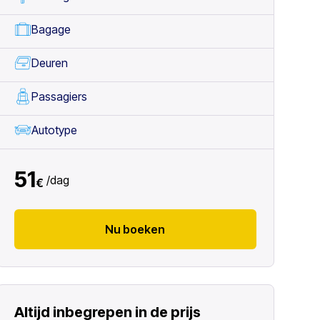
Bagage
Deuren
Passagiers
Autotype
51
/
dag
€
Nu boeken
Altijd inbegrepen in de prijs