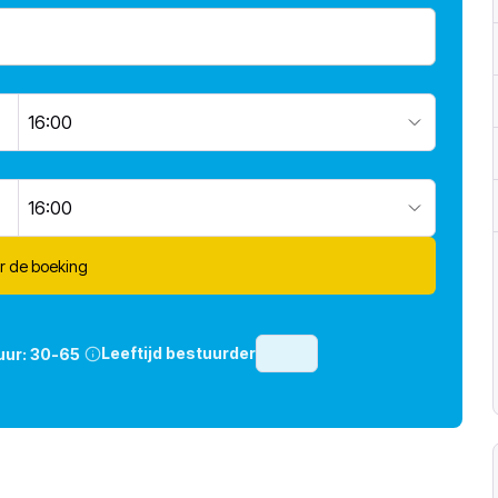
16:00
16:00
r de boeking
Leeftijd bestuurder
uur:
30-65