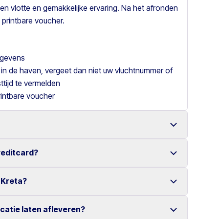
en vlotte en gemakkelijke ervaring. Na het afronden
 printbare voucher.
gegevens
 in de haven, vergeet dan niet uw vluchtnummer of
tijd te vermelden
rintbare voucher
reditcard?
een ruime keuze aan betrouwbare voertuigen.
online reservering maken het huren van een auto
 Kreta?
er creditcard.
eniet u van een zorgeloze huurervaring.
ocatie laten afleveren?
erschillende locaties verspreid over Kreta.