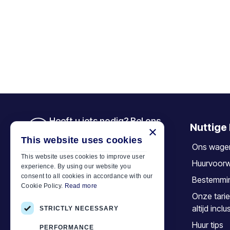
Heeft u iets nodig? Bel ons
Nuttige 
×
+30 6944 833 391
This website uses cookies
Ons wage
This website uses cookies to improve user
Huurvoor
experience. By using our website you
Car Motor Plan
consent to all cookies in accordance with our
Bestemmi
Cookie Policy.
Read more
Hersonissos, 70014 Crete, Greece
Onze tarie
+30 6944833391
altijd inclu
STRICTLY NECESSARY
info@motor-plan.com
Huur tips
PERFORMANCE