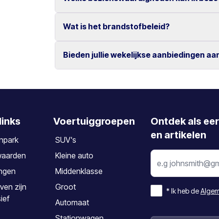
Ja, wijzigingen en annuleringen zijn kosteloo
Annuleren dient minimaal 2 dagen vóór aanv
Wat is het brandstofbeleid?
Bezoek populaire locaties zoals Knossos, de 
steden Chania en Rethymno.
Bieden jullie wekelijkse aanbiedingen aa
De auto dient te worden ingeleverd met hetze
Ja, wij bieden speciale wekelijkse tarieven vo
links
Voertuiggroepen
Ontdek als ee
en artikelen
npark
SUV's
waarden
Kleine auto
ngen
Middenklasse
ven zijn
Groot
*
Ik heb de
Algem
sief
Automaat
Stationwagen