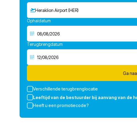
Heraklion Airport (HER)
Ophaldatum
Terugbrengdatum
Ga naa
Verschillende terugbrenglocatie
Leeftijd van de bestuurder bij aanvang van de h
Heeft u een promotiecode?