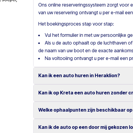
Ons online reserveringssysteem zorgt voor e
van uw reservering ontvangt u per e-mail een
Het boekingsproces stap voor stap:
Vul het formulier in met uw persoonlijke 
Als u de auto ophaalt op de luchthaven of
de naam van uw boot en de exacte aankomst
Na voltooiing ontvangt u per e-mail een p
Kan ik een auto huren in Heraklion?
Kan ik op Kreta een auto huren zonder c
Ja, wij bieden autoverhuur in Heraklion met 
Onze concurrerende tarieven en eenvoudige 
Welke ophaalpunten zijn beschikbaar op
Ja, bij Motor Plan kunt u een auto huren zond
zeer gemakkelijk.
Dankzij onze flexibele betaalmogelijkheden g
Kan ik de auto op een door mij gekozen l
U kunt uw huurauto ophalen en inleveren op v