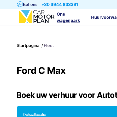
Bel ons
+30 6944 833391
Ons
Huurvoorwa
wagenpark
Startpagina
/
Fleet
Ford C Max
Boek uw verhuur voor
Auto
Ophaallocatie