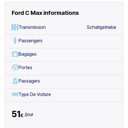
Ford C Max
informations
Transmission
Schaltgetriebe
Passengers
Bagages
Portes
Passagers
Type De Voiture
51
/
jour
€