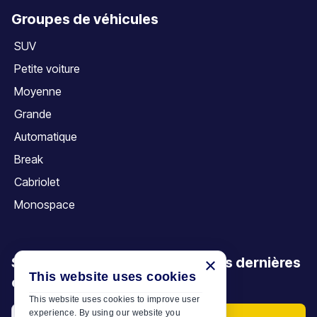
Groupes de véhicules
SUV
Petite voiture
Moyenne
Grande
Automatique
Break
Cabriolet
Monospace
Soyez le premier à découvrir nos dernières
×
This website uses cookies
offres, promotions et articles
This website uses cookies to improve user
experience. By using our website you