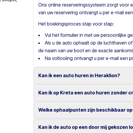
Ons online reserveringssysteem zorgt voor e
van uw reservering ontvangt u per e-mail een
Het boekingsproces stap voor stap:
Vul het formulier in met uw persoonlijke 
Als u de auto ophaalt op de luchthaven of
de naam van uw boot en de exacte aankomst
Na voltooiing ontvangt u per e-mail een p
Kan ik een auto huren in Heraklion?
Kan ik op Kreta een auto huren zonder c
Ja, wij bieden autoverhuur in Heraklion met 
Onze concurrerende tarieven en eenvoudige 
Welke ophaalpunten zijn beschikbaar op
Ja, bij Motor Plan kunt u een auto huren zond
zeer gemakkelijk.
Dankzij onze flexibele betaalmogelijkheden g
Kan ik de auto op een door mij gekozen l
U kunt uw huurauto ophalen en inleveren op v