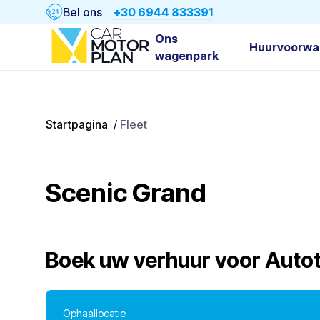
Bel ons
+30 6944 833391
Ons
Huurvoorwa
wagenpark
Startpagina
/
Fleet
Scenic Grand
Boek uw verhuur voor
Auto
Ophaallocatie