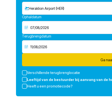
Heraklion Airport (HER)
Ophaldatum
Terugbrengdatum
Ga naa
Verschillende terugbrenglocatie
Leeftijd van de bestuurder bij aanvang van de h
Heeft u een promotiecode?