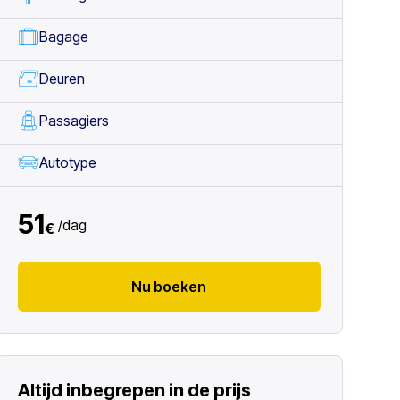
Bagage
Deuren
Passagiers
Autotype
51
/
dag
€
Nu boeken
Altijd inbegrepen in de prijs