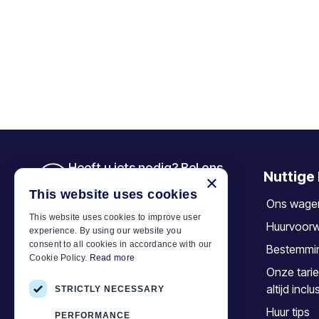
Heeft u iets nodig? Bel ons
Nuttige 
×
+30 6944 833 391
This website uses cookies
Ons wage
This website uses cookies to improve user
Huurvoor
experience. By using our website you
Car Motor Plan
consent to all cookies in accordance with our
Bestemmi
Cookie Policy.
Read more
Hersonissos, 70014 Crete, Greece
Onze tarie
+30 6944833391
altijd inclu
STRICTLY NECESSARY
info@motor-plan.com
Huur tips
PERFORMANCE