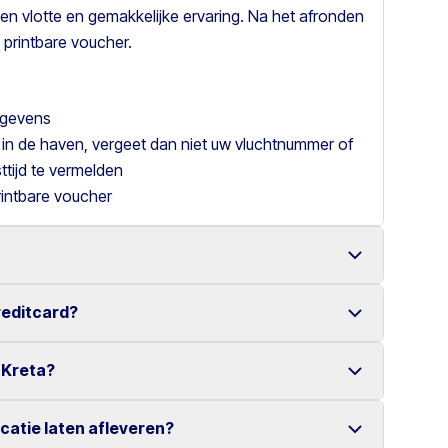
en vlotte en gemakkelijke ervaring. Na het afronden
 printbare voucher.
gegevens
 in de haven, vergeet dan niet uw vluchtnummer of
tijd te vermelden
rintbare voucher
reditcard?
een ruime keuze aan betrouwbare voertuigen.
online reservering maken het huren van een auto
 Kreta?
er creditcard.
eniet u van een zorgeloze huurervaring.
ocatie laten afleveren?
erschillende locaties verspreid over Kreta.