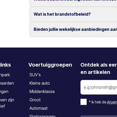
Ja, wijzigingen en annuleringen zijn kosteloo
Annuleren dient minimaal 2 dagen vóór aanv
Wat is het brandstofbeleid?
Bezoek populaire locaties zoals Knossos, de 
steden Chania en Rethymno.
Bieden jullie wekelijkse aanbiedingen aa
De auto dient te worden ingeleverd met hetze
Ja, wij bieden speciale wekelijkse tarieven vo
links
Voertuiggroepen
Ontdek als ee
en artikelen
npark
SUV's
waarden
Kleine auto
ngen
Middenklasse
ven zijn
Groot
*
Ik heb de
Algem
sief
Automaat
Stationwagen