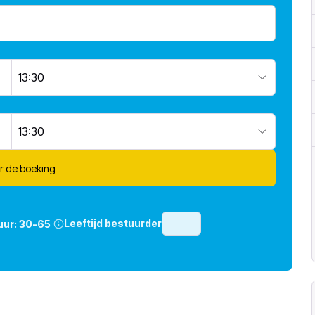
13:30
13:30
r de boeking
Leeftijd bestuurder
uur:
30-65