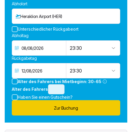
Abholort
Heraklion Airport (HER)
Unterschiedlicher Rückgabeort
Abholtag
23:30
Rückgabetag
23:30
Alter des Fahrers bei Mietbeginn:
30-65
Alter des Fahrers
Haben Sie einen Gutschein?
Zur Buchung