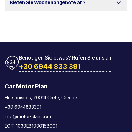
Bieten Sie Wochenangebote an?
und Rethymno.
Das Fahrzeug muss mit der gleichen Tankfüllung
zurückgegeben werden, mit der es übernommen
wurde.
Ja, wir bieten spezielle Wochenpreise für längere
Mietzeiträume an.
Benötigen Sie etwas? Rufen Sie uns an
+30 6944 833 391
Car Motor Plan
Hersonissos, 70014 Crete, Greece
+30 6944833391
info@motor-plan.com
EOT: 1039E81000158001