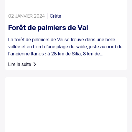
02 JANVIER 2024
Crète
Forêt de palmiers de Vai
La forêt de palmiers de Vai se trouve dans une belle
vallée et au bord d'une plage de sable, juste au nord de
l'ancienne Itanos : à 28 km de Sitia, 8 km de
Palaikastro et 6 km de Toplou par leurs routes
Lire la suite
respectives. Couvrant 200 stremmata (50 acres), elle
est composée de palmiers de Théophraste indigènes –
la plus grande colonie non seulement en Grèce mais
aussi dans toute l'Europe. Un peuplement assez
important existe également à Preveli, avec de plus
petits groupes ailleurs, par exemple à Agios Nikitas. Le
palmier apparaît aussi ici et là dans les îles du sud-
ouest de la mer Égée, à Chypre et en Turquie.