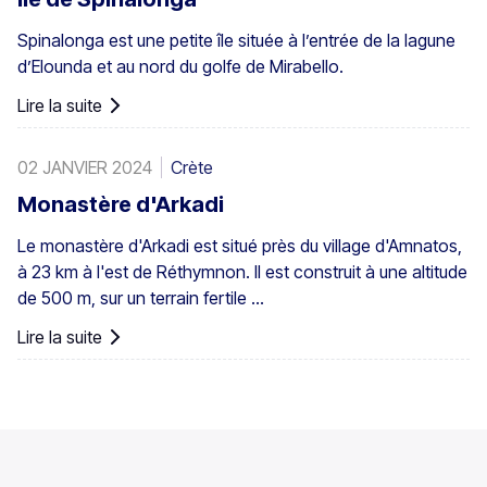
avec de plus petits groupes ailleurs, par exemple à Agios
Spinalonga est une petite île située à l’entrée de la lagune
Nikitas. Le palmier apparaît aussi ici et là dans les îles du
d’Elounda et au nord du golfe de Mirabello.
sud-ouest de la mer Égée, à Chypre et en Turquie.
Lire la suite
02 JANVIER 2024
Crète
Monastère d'Arkadi
Le monastère d'Arkadi est situé près du village d'Amnatos,
à 23 km à l'est de Réthymnon. Il est construit à une altitude
de 500 m, sur un terrain fertile ...
Lire la suite