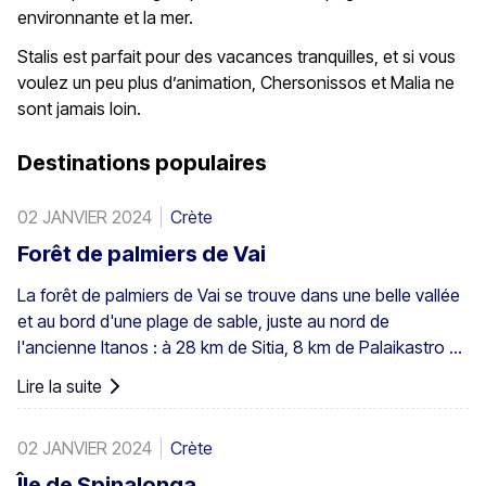
environnante et la mer.
Stalis est parfait pour des vacances tranquilles, et si vous
voulez un peu plus d’animation, Chersonissos et Malia ne
sont jamais loin.
Destinations populaires
02 JANVIER 2024
Crète
Forêt de palmiers de Vai
La forêt de palmiers de Vai se trouve dans une belle vallée
et au bord d'une plage de sable, juste au nord de
l'ancienne Itanos : à 28 km de Sitia, 8 km de Palaikastro et
6 km de Toplou par leurs routes respectives. Couvrant 200
Lire la suite
stremmata (50 acres), elle est composée de palmiers de
Théophraste indigènes – la plus grande colonie non
02 JANVIER 2024
Crète
seulement en Grèce mais aussi dans toute l'Europe. Un
peuplement assez important existe également à Preveli,
Île de Spinalonga