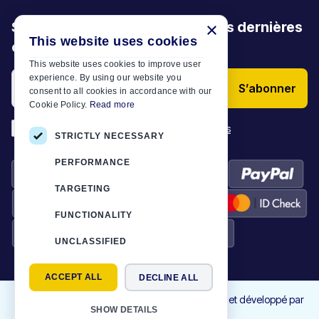
×
Soyez le premier à découvrir nos dernières
This website uses cookies
offres, promotions et articles
This website uses cookies to improve user
experience. By using our website you
S’abonner
consent to all cookies in accordance with our
Cookie Policy.
Read more
*
J’ai lu et j’accepte les
Conditions générales
STRICTLY NECESSARY
PERFORMANCE
TARGETING
FUNCTIONALITY
UNCLASSIFIED
ACCEPT ALL
DECLINE ALL
©
2026
Motor-Plan
|
Tous droits réservés. Conçu et développé par
SHOW DETAILS
NETMECHANICS