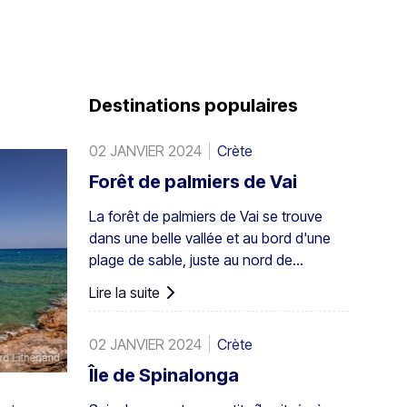
Destinations populaires
02 JANVIER 2024
Crète
Forêt de palmiers de Vai
La forêt de palmiers de Vai se trouve
dans une belle vallée et au bord d'une
plage de sable, juste au nord de
l'ancienne Itanos : à 28 km de Sitia, 8
Lire la suite
km de Palaikastro et 6 km de Toplou par
leurs routes respectives. Couvrant 200
02 JANVIER 2024
Crète
stremmata (50 acres), elle est
composée de palmiers de Théophraste
Île de Spinalonga
indigènes – la plus grande colonie non