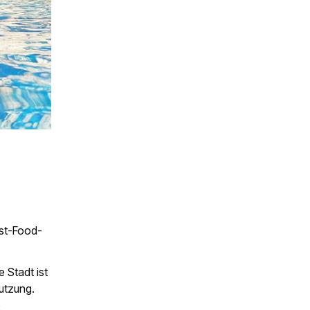
ast-Food-
 Stadt ist
utzung.
e