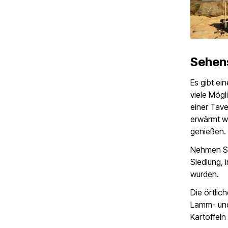
Sehen
Es gibt ei
viele Mögl
einer Tave
erwärmt wi
genießen.
Nehmen Sie
Siedlung, 
wurden.
Die örtlic
Lamm- und 
Kartoffeln