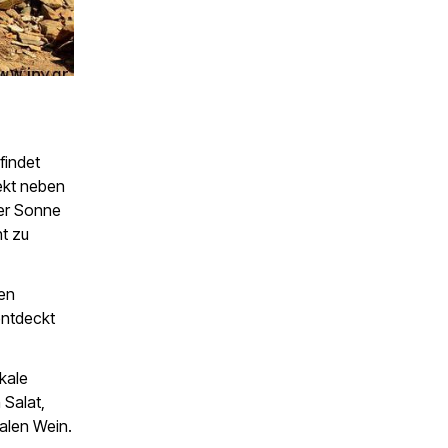
findet
ekt neben
der Sonne
ht zu
hen
entdeckt
kale
 Salat,
kalen Wein.