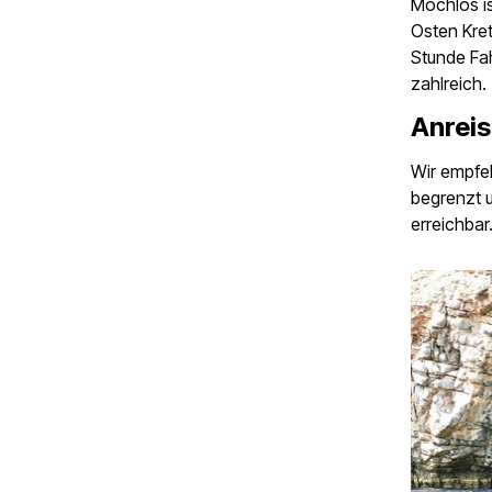
Mochlos is
Osten Kret
Stunde Fah
zahlreich.
Anrei
Wir empfeh
begrenzt u
erreichbar