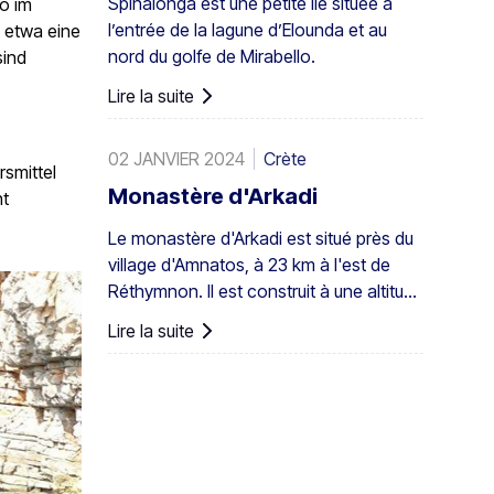
Spinalonga est une petite île située à
lo im
seulement en Grèce mais aussi dans
l’entrée de la lagune d’Elounda et au
e etwa eine
toute l'Europe. Un peuplement assez
nord du golfe de Mirabello.
sind
important existe également à Preveli,
avec de plus petits groupes ailleurs, par
Lire la suite
exemple à Agios Nikitas. Le palmier
apparaît aussi ici et là dans les îles du
02 JANVIER 2024
Crète
sud-ouest de la mer Égée, à Chypre et
rsmittel
en Turquie.
Monastère d'Arkadi
ht
Le monastère d'Arkadi est situé près du
village d'Amnatos, à 23 km à l'est de
Réthymnon. Il est construit à une altitude
de 500 m, sur un terrain fertile ...
Lire la suite