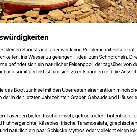
swürdigkeiten
nen kleinen Sandstrand, aber wer keine Probleme mit Felsen hat, 
ichkeiten, ins Wasser zu gelangen – ideal zum Schnorcheln. Dir
rne befindet sich ein natürlicher Felsenpool, der tagsüber von 
rd und somit perfekt ist, um sich zu entspannen und die Aussic
 das Boot zur Insel mit den Überresten einer antiken minoisc
in der in den letzten Jahrzehnten Gräber, Gebäude und Häuser 
hen Tavernen bieten frischen Fisch, getrockneten Tintenfisch, lo
Hühnergerichte, Käsepies, frische Taramosalata, griechischen
 und natürlich ein paar Schlucke Mythos oder vielleicht einen lo