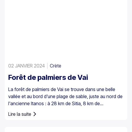
02 JANVIER 2024
Crète
Forêt de palmiers de Vai
La forêt de palmiers de Vai se trouve dans une belle
vallée et au bord d'une plage de sable, juste au nord de
l'ancienne Itanos : à 28 km de Sitia, 8 km de
Palaikastro et 6 km de Toplou par leurs routes
Lire la suite
respectives. Couvrant 200 stremmata (50 acres), elle
est composée de palmiers de Théophraste indigènes –
la plus grande colonie non seulement en Grèce mais