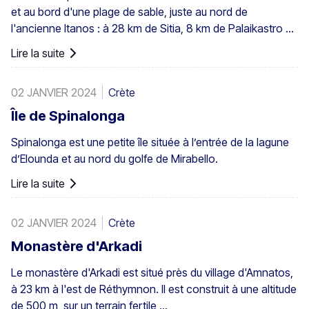
et au bord d'une plage de sable, juste au nord de
l'ancienne Itanos : à 28 km de Sitia, 8 km de Palaikastro et
6 km de Toplou par leurs routes respectives. Couvrant 200
Lire la suite
stremmata (50 acres), elle est composée de palmiers de
Théophraste indigènes – la plus grande colonie non
02 JANVIER 2024
Crète
seulement en Grèce mais aussi dans toute l'Europe. Un
peuplement assez important existe également à Preveli,
Île de Spinalonga
avec de plus petits groupes ailleurs, par exemple à Agios
Spinalonga est une petite île située à l’entrée de la lagune
Nikitas. Le palmier apparaît aussi ici et là dans les îles du
d’Elounda et au nord du golfe de Mirabello.
sud-ouest de la mer Égée, à Chypre et en Turquie.
Lire la suite
02 JANVIER 2024
Crète
Monastère d'Arkadi
Le monastère d'Arkadi est situé près du village d'Amnatos,
à 23 km à l'est de Réthymnon. Il est construit à une altitude
de 500 m, sur un terrain fertile ...