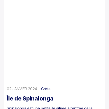
aussi dans toute l'Europe. Un peuplement assez
important existe également à Preveli, avec de plus
petits groupes ailleurs, par exemple à Agios Nikitas. Le
palmier apparaît aussi ici et là dans les îles du sud-
ouest de la mer Égée, à Chypre et en Turquie.
02 JANVIER 2024
Crète
Île de Spinalonga
Spinalonga est une petite île située à l’entrée de la