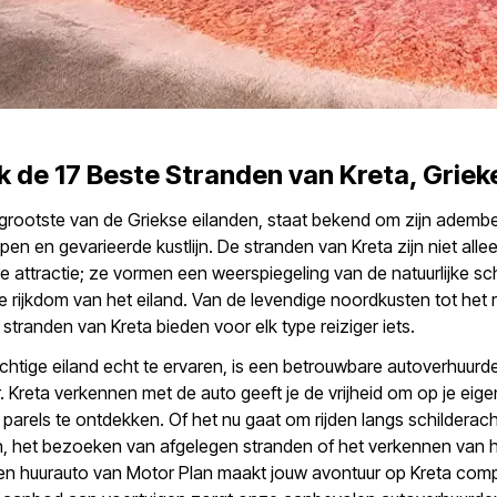
 de 17 Beste Stranden van Kreta, Griek
t grootste van de Griekse eilanden, staat bekend om zijn ade
en en gevarieerde kustlijn. De stranden van Kreta zijn niet alle
he attractie; ze vormen een weerspiegeling van de natuurlijke s
le rijkdom van het eiland. Van de levendige noordkusten tot het 
 stranden van Kreta bieden voor elk type reiziger iets.
chtige eiland echt te ervaren, is een betrouwbare autoverhuurd
 Kreta verkennen met de auto geeft je de vrijheid om op je eig
parels te ontdekken. Of het nu gaat om rijden langs schilderach
, het bezoeken van afgelegen stranden of het verkennen van h
een huurauto van Motor Plan maakt jouw avontuur op Kreta comp