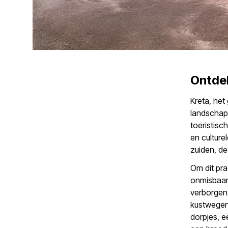
Ontdek
Kreta, he
landschapp
toeristisc
en culture
zuiden, de
Om dit pra
onmisbaar.
verborgen 
kustwegen
dorpjes, 