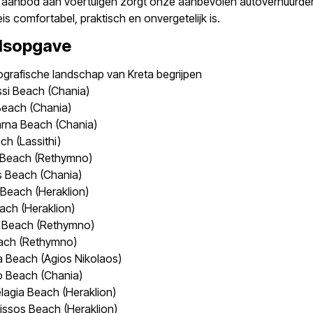
 aanbod aan voertuigen zorgt onze aanbevolen autoverhuurder
eis comfortabel, praktisch en onvergetelijk is.
dsopgave
grafische landschap van Kreta begrijpen
ssi Beach (Chania)
Beach (Chania)
arna Beach (Chania)
ch (Lassithi)
i Beach (Rethymno)
s Beach (Chania)
 Beach (Heraklion)
ach (Heraklion)
s Beach (Rethymno)
each (Rethymno)
a Beach (Agios Nikolaos)
o Beach (Chania)
lagia Beach (Heraklion)
issos Beach (Heraklion)