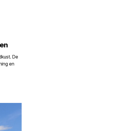
pen
dkust. De
ning en