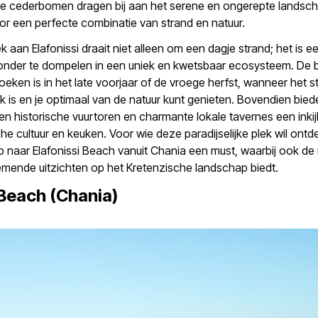
e cederbomen dragen bij aan het serene en ongerepte landsc
r een perfecte combinatie van strand en natuur.
 aan Elafonissi draait niet alleen om een dagje strand; het is e
onder te dompelen in een uniek en kwetsbaar ecosysteem. De be
eken is in het late voorjaar of de vroege herfst, wanneer het s
k is en je optimaal van de natuur kunt genieten. Bovendien bie
en historische vuurtoren en charmante lokale tavernes een inkij
he cultuur en keuken. Voor wie deze paradijselijke plek wil ontd
p naar Elafonissi Beach vanuit Chania een must, waarbij ook de r
ende uitzichten op het Kretenzische landschap biedt.
Beach (Chania)