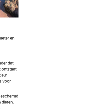
ometer en
nder dat
 ontstaat
leur
is voor
n beschermd
 dieren,
e