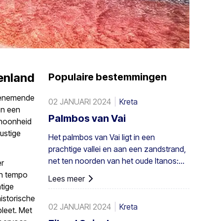
enland
Populaire bestemmingen
mbenemende
02 JANUARI 2024
Kreta
en een
Palmbos van Vai
choonheid
rustige
Het palmbos van Vai ligt in een
prachtige vallei en aan een zandstrand,
net ten noorden van het oude Itanos:
er
28 km van Sitia, 8 km van Palaikastro en
en tempo
Lees meer
6 km van Toplou via hun respectieve
tige
wegen. Het beslaat 200 stremmata (50
istorische
02 JANUARI 2024
Kreta
acres) en bestaat uit inheemse
leet. Met
Theophrastus-palmen – de grootste