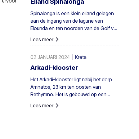
 ervoor
Eiland Spinalonga
kolonie niet alleen in Griekenland maar
Spinalonga is een klein eiland gelegen
ook in heel Europa. Een voldoende
aan de ingang van de lagune van
groot bestand bestaat in Preveli, met
Elounda en ten noorden van de Golf van
kleinere groepen elders, bijvoorbeeld bij
Mirabello.
Agios Nikitas. De palm komt ook hier en
Lees meer
daar voor op de zuidwestelijke Egeïsche
eilanden, Cyprus en in Turkije.
02 JANUARI 2024
Kreta
Arkadi-klooster
Het Arkadi-klooster ligt nabij het dorp
Amnatos, 23 km ten oosten van
Rethymno. Het is gebouwd op een
hoogte van 500 m, op een vruchtbare ...
Lees meer