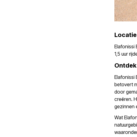
Locatie
Elafonissi
1,5 uur ri
Ontdek 
Elafonissi
betovert 
door gema
creëren. H
gezinnen 
Wat Elafon
natuurgebi
waaronder 