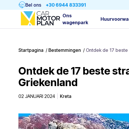
Bel ons
+30 6944 833391
Ons
Huurvoorwa
wagenpark
Startpagina
/
Bestemmingen
/
Ontdek de 17 beste 
Ontdek de 17 beste str
Griekenland
02 JANUARI 2024
Kreta