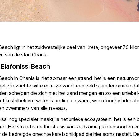
 Beach ligt in het zuidwestelijke deel van Kreta, ongeveer 76 kil
jden van de stad Chania.
Elafonissi Beach
 Beach in Chania is niet zomaar een strand; het is een natuurwo
met zijn zachte witte en roze zand, een zeldzaam fenomeen dat
len schelpen die zich met het zand mengen en zo een unieke k
et kristalheldere water is ondiep en warm, waardoor het ideaal 
en zwemmers van alle niveaus.
issi nog specialer maakt, is het unieke ecosysteem; het is ee
ed. Het strand is de thuisbasis van zeldzame plantensoorten en
de bedreigde onechte karetschildpad die hier soms nestelt. D