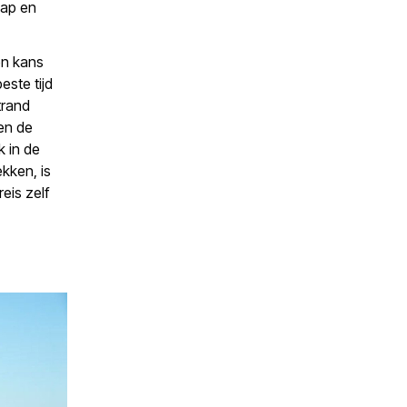
hap en
en kans
ste tijd
trand
den de
k in de
ekken, is
eis zelf