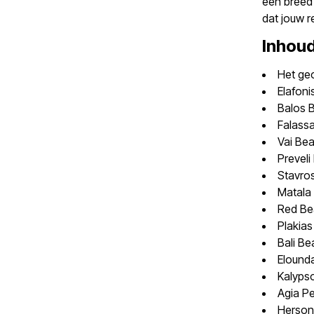
een breed
dat jouw r
Inhou
Het geo
Elafoni
Balos 
Falass
Vai Bea
Prevel
Stavro
Matala
Red Be
Plakia
Bali B
Elound
Kalyps
Agia Pe
Herson