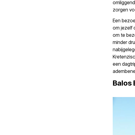
omliggend
zorgen voo
Een bezoek
om jezelf 
om te bezo
minder dru
nabijgeleg
Kretenzisc
een dagtri
adembenem
Balos 