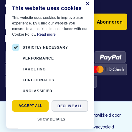
×
aanbiedingen en artikelen
This website uses cookies
This website uses cookies to improve user
Abonneren
experience. By using our website you
consent to all cookies in accordance with our
Cookie Policy.
Read more
*
Ik heb de
Algemene voorwaarden
STRICTLY NECESSARY
PERFORMANCE
TARGETING
FUNCTIONALITY
UNCLASSIFIED
ACCEPT ALL
DECLINE ALL
©
2026
Motor-Plan
|
Alle rechten voorbehouden. Ontworpen en ontwikkeld door
SHOW DETAILS
NETMECHANICS
Contact
Gebruiksvoorwaarden
Cookies
Privacybeleid