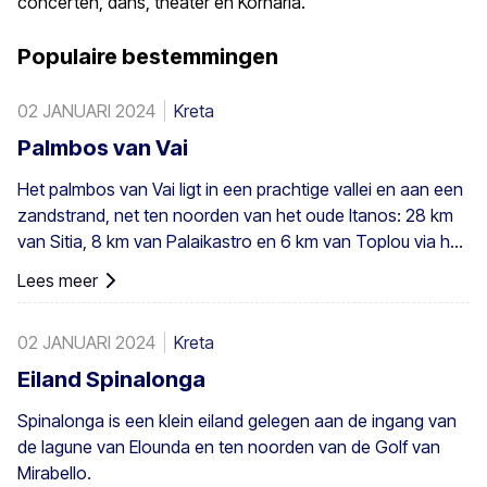
concerten, dans, theater en Kornaria.
Populaire bestemmingen
02 JANUARI 2024
Kreta
Palmbos van Vai
Het palmbos van Vai ligt in een prachtige vallei en aan een
zandstrand, net ten noorden van het oude Itanos: 28 km
van Sitia, 8 km van Palaikastro en 6 km van Toplou via hun
respectieve wegen. Het beslaat 200 stremmata (50 acres)
Lees meer
en bestaat uit inheemse Theophrastus-palmen – de
grootste kolonie niet alleen in Griekenland maar ook in
02 JANUARI 2024
Kreta
heel Europa. Een voldoende groot bestand bestaat in
Preveli, met kleinere groepen elders, bijvoorbeeld bij Agios
Eiland Spinalonga
Nikitas. De palm komt ook hier en daar voor op de
Spinalonga is een klein eiland gelegen aan de ingang van
zuidwestelijke Egeïsche eilanden, Cyprus en in Turkije.
de lagune van Elounda en ten noorden van de Golf van
Mirabello.