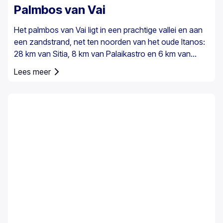
Palmbos van Vai
Het palmbos van Vai ligt in een prachtige vallei en aan
een zandstrand, net ten noorden van het oude Itanos:
28 km van Sitia, 8 km van Palaikastro en 6 km van
Toplou via hun respectieve wegen. Het beslaat 200
Lees meer
stremmata (50 acres) en bestaat uit inheemse
Theophrastus-palmen – de grootste kolonie niet alleen
in Griekenland maar ook in heel Europa. Een voldoende
groot bestand bestaat in Preveli, met kleinere groepen
elders, bijvoorbeeld bij Agios Nikitas. De palm komt ook
hier en daar voor op de zuidwestelijke Egeïsche
eilanden, Cyprus en in Turkije.